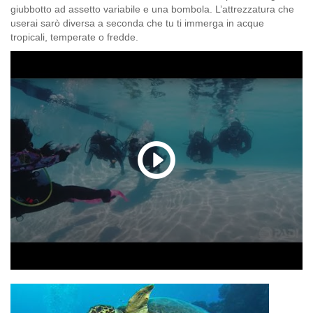
giubbotto ad assetto variabile e una bombola. L’attrezzatura che
userai sarò diversa a seconda che tu ti immerga in acque
tropicali, temperate o fredde.