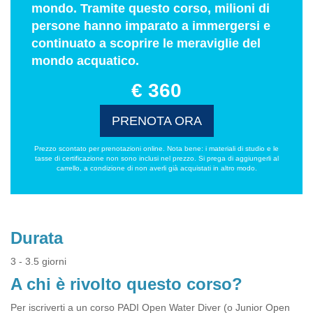
mondo. Tramite questo corso, milioni di
persone hanno imparato a immergersi e
continuato a scoprire le meraviglie del
mondo acquatico.
€ 360
PRENOTA ORA
Prezzo scontato per prenotazioni online. Nota bene: i materiali di studio e le
tasse di certificazione non sono inclusi nel prezzo. Si prega di aggiungerli al
carrello, a condizione di non averli già acquistati in altro modo.
Durata
3 - 3.5 giorni
A chi è rivolto questo corso?
Per iscriverti a un corso PADI Open Water Diver (o Junior Open