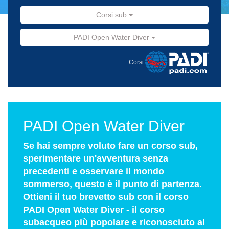
Corsi sub
PADI Open Water Diver
Corsi
PADI Open Water Diver
Se hai sempre voluto fare un corso sub,
sperimentare un'avventura senza
precedenti e osservare il mondo
sommerso, questo è il punto di partenza.
Ottieni il tuo brevetto sub con il corso
PADI Open Water Diver - il corso
subacqueo più popolare e riconosciuto al