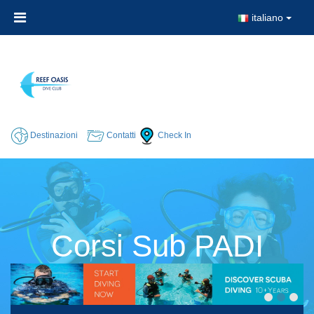
italiano
Destinazioni
Contatti
Check In
Corsi Sub PADI