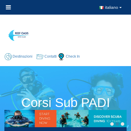
italiano
Destinazioni
Contatti
Check In
Corsi Sub PADI