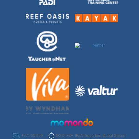
DSO-IFZA, IFZA Properties, Dubai Silicon
+971 50 950