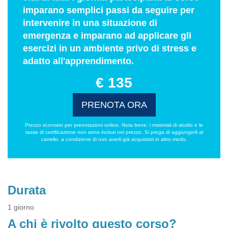
imparano semplici passi da seguire per
intervenire in una situazione di
emergenza e imparano ad applicare gli
esercizi in un ambiente privo di stress e
adatto all'apprendimento.
€ 135
PRENOTA ORA
Prezzo scontato per prenotazioni online. Nota bene: i materiali di studio e le
tasse di certificazione non sono inclusi nel prezzo. Si prega di aggiungerli al
carrello, a condizione di non averli già acquistati in altro modo.
Durata
1 giorno
A chi è rivolto questo corso?