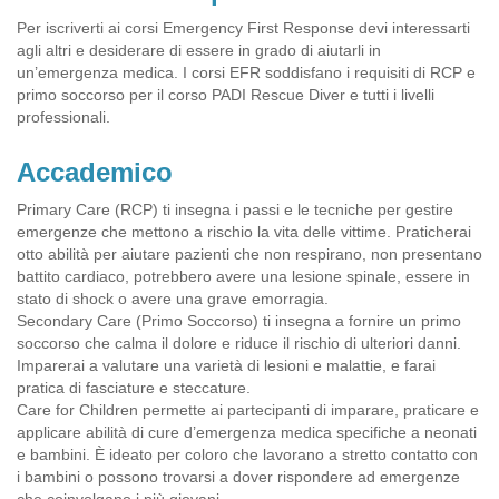
Per iscriverti ai corsi Emergency First Response devi interessarti
agli altri e desiderare di essere in grado di aiutarli in
un’emergenza medica. I corsi EFR soddisfano i requisiti di RCP e
primo soccorso per il corso PADI Rescue Diver e tutti i livelli
professionali.
Accademico
Primary Care (RCP) ti insegna i passi e le tecniche per gestire
emergenze che mettono a rischio la vita delle vittime. Praticherai
otto abilità per aiutare pazienti che non respirano, non presentano
battito cardiaco, potrebbero avere una lesione spinale, essere in
stato di shock o avere una grave emorragia.
Secondary Care (Primo Soccorso) ti insegna a fornire un primo
soccorso che calma il dolore e riduce il rischio di ulteriori danni.
Imparerai a valutare una varietà di lesioni e malattie, e farai
pratica di fasciature e steccature.
Care for Children permette ai partecipanti di imparare, praticare e
applicare abilità di cure d’emergenza medica specifiche a neonati
e bambini. È ideato per coloro che lavorano a stretto contatto con
i bambini o possono trovarsi a dover rispondere ad emergenze
che coinvolgano i più giovani.