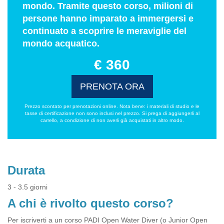
mondo. Tramite questo corso, milioni di
persone hanno imparato a immergersi e
continuato a scoprire le meraviglie del
mondo acquatico.
€ 360
PRENOTA ORA
Prezzo scontato per prenotazioni online. Nota bene: i materiali di studio e le
tasse di certificazione non sono inclusi nel prezzo. Si prega di aggiungerli al
carrello, a condizione di non averli già acquistati in altro modo.
Durata
3 - 3.5 giorni
A chi è rivolto questo corso?
Per iscriverti a un corso PADI Open Water Diver (o Junior Open