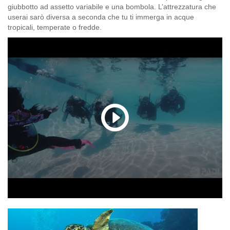
giubbotto ad assetto variabile e una bombola. L’attrezzatura che
userai sarò diversa a seconda che tu ti immerga in acque
tropicali, temperate o fredde.