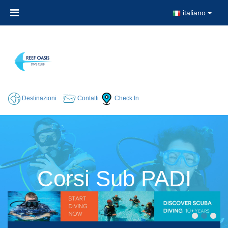
italiano
Destinazioni
Contatti
Check In
Corsi Sub PADI