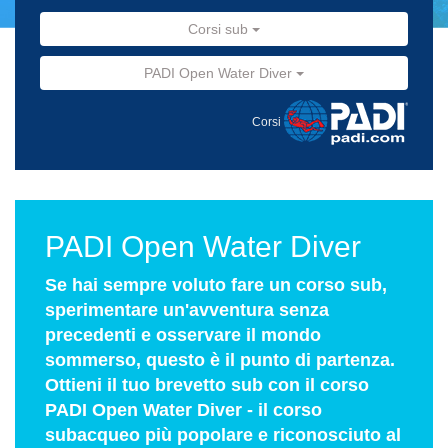
Corsi sub
PADI Open Water Diver
Corsi
PADI Open Water Diver
Se hai sempre voluto fare un corso sub,
sperimentare un'avventura senza
precedenti e osservare il mondo
sommerso, questo è il punto di partenza.
Ottieni il tuo brevetto sub con il corso
PADI Open Water Diver - il corso
subacqueo più popolare e riconosciuto al