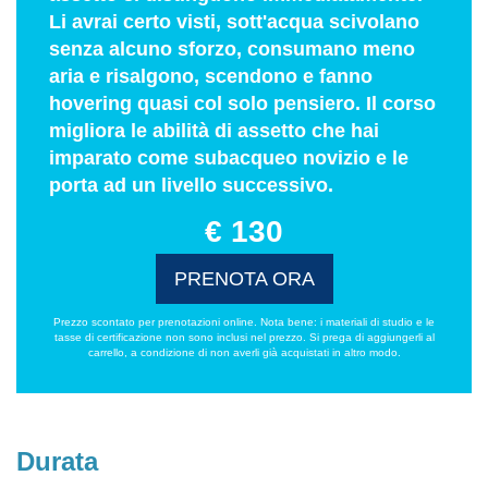
Li avrai certo visti, sott'acqua scivolano
senza alcuno sforzo, consumano meno
aria e risalgono, scendono e fanno
hovering quasi col solo pensiero. Il corso
migliora le abilità di assetto che hai
imparato come subacqueo novizio e le
porta ad un livello successivo.
€ 130
PRENOTA ORA
Prezzo scontato per prenotazioni online. Nota bene: i materiali di studio e le
tasse di certificazione non sono inclusi nel prezzo. Si prega di aggiungerli al
carrello, a condizione di non averli già acquistati in altro modo.
Durata