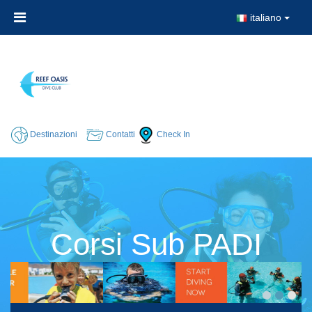
italiano
Destinazioni
Contatti
Check In
Corsi Sub PADI