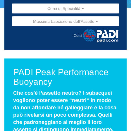
Corsi di Specialità
Massima Esecuzione dell'Assetto
Corsi
PADI Peak Performance
Buoyancy
Che cos'è l’assetto neutro? I subacquei
vogliono poter essere “neutri” in modo
da non affondare né galleggiare e la cosa
può rivelarsi un poco complessa. Quelli
che padroneggiano al meglio il loro
assetto si distinguono immediatamente.