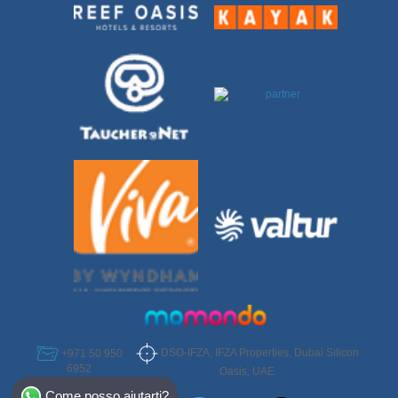
DSO-IFZA, IFZA Properties, Dubai Silicon
+971 50 950
6952
Oasis, UAE
Select Destination
Come posso aiutarti?