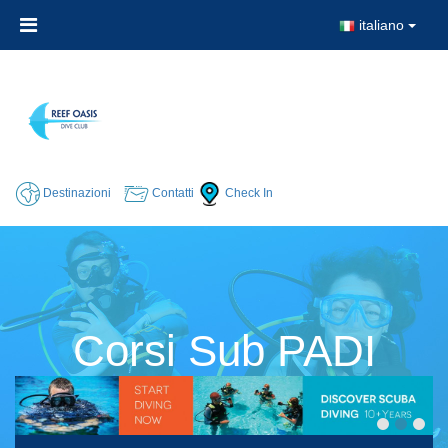
italiano
Destinazioni
Contatti
Check In
Corsi Sub PADI