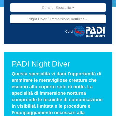
Corsi di Specialità
Night Diver / Iimmersione notturna
Corsi
PADI Night Diver
Questa specialità vi darà l'opportunità di
ammirare le meravigliose creature che
escono allo coperto solo di notte. La
specialità di immersione notturna
comprende le tecniche di comunicazione
in visibilità limitata e le procedure e
l’equipaggiamento necessari alla