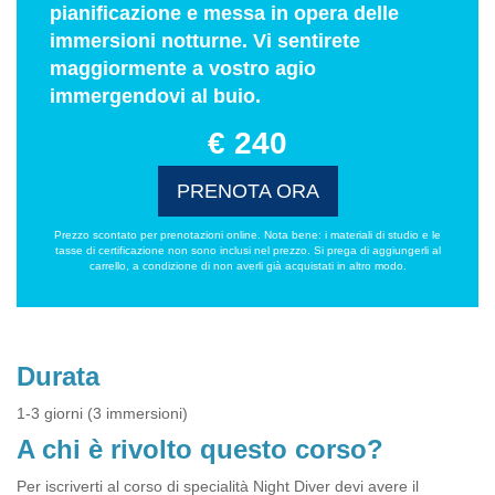
pianificazione e messa in opera delle
immersioni notturne. Vi sentirete
maggiormente a vostro agio
immergendovi al buio.
€ 240
PRENOTA ORA
Prezzo scontato per prenotazioni online. Nota bene: i materiali di studio e le
tasse di certificazione non sono inclusi nel prezzo. Si prega di aggiungerli al
carrello, a condizione di non averli già acquistati in altro modo.
Durata
1-3 giorni (3 immersioni)
A chi è rivolto questo corso?
Per iscriverti al corso di specialità Night Diver devi avere il