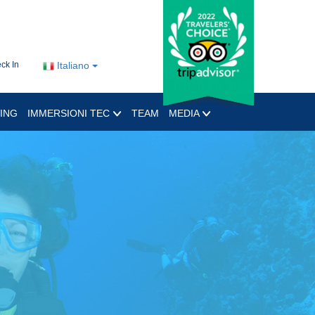
ck In
Italiano
ING
IMMERSIONI TEC
TEAM
MEDIA