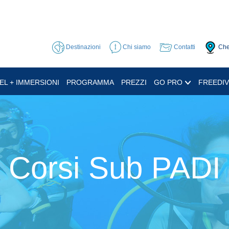
Destinazioni
Chi siamo
Contatti
Che
EL + IMMERSIONI
PROGRAMMA
PREZZI
GO PRO
FREEDIV
Corsi Sub PADI