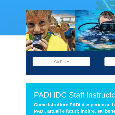
Go Pro
PADI IDC Staff Instructo
Come Istruttore PADI d'esperienza, 
PADI, attuali e futuri; inoltre, sai b