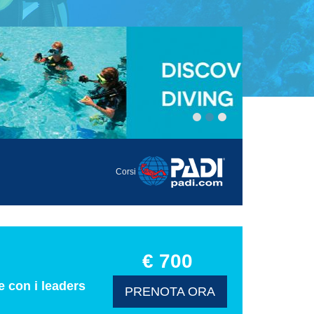
Corsi
€ 700
 con i leaders
PRENOTA ORA