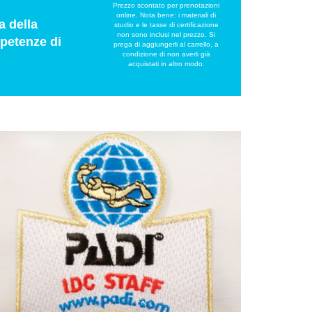
Prezzo scontato per prenotazioni
online. Nota bene: i materiali di
a della
studio e le tasse di certificazione
non sono inclusi nel prezzo. Si
petenze di
prega di aggiungerli al carrello, a
condizione di non averli già
acquistati in altro modo.