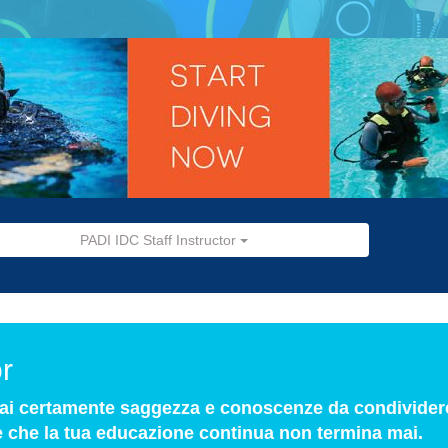
PADI IDC Staff Instructor
r
hai certamente saggezza e conoscenze da condividere
ene che la tua educazione continua non termina mai.