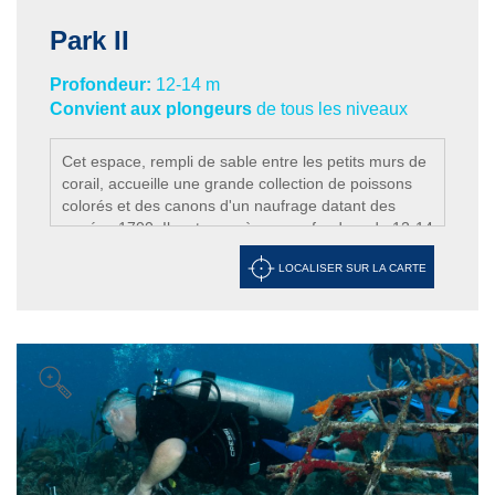
Park II
Profondeur:
12-14 m
Convient aux plongeurs
de tous les niveaux
Cet espace, rempli de sable entre les petits murs de
corail, accueille une grande collection de poissons
colorés et des canons d'un naufrage datant des
années 1700. Il se trouve à une profondeur de 12-14
mètres. Il est idéal pour les débutants ainsi que pour
LOCALISER SUR LA CARTE
prendre de belles photos sous-marines.