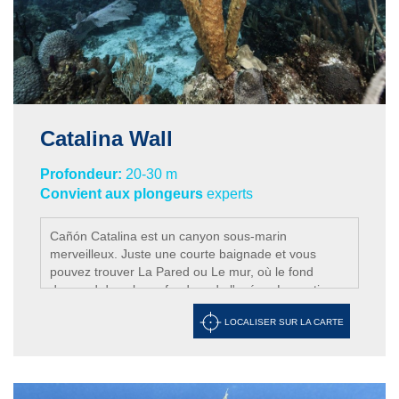
2009, le bateau a disparu de lui-même,
malheureusement, dans un endroit peu profond. De
nombreux experts estiment qu'une tempête majeure
probablement le détruira. Mais pour l'instant, nous
avons une nouvelle épave qui peut être apprécié
même par les nouveaux plongeurs.
Catalina Wall
Profondeur:
20-30 m
Convient aux plongeurs
experts
Cañón Catalina est un canyon sous-marin
merveilleux. Juste une courte baignade et vous
pouvez trouver La Pared ou Le mur, où le fond
descend dans la profondeur de l'océan. La partie
inférieure de la paroi montre corail vert et noir, ainsi
LOCALISER SUR LA CARTE
que d'énormes éponges de mer.