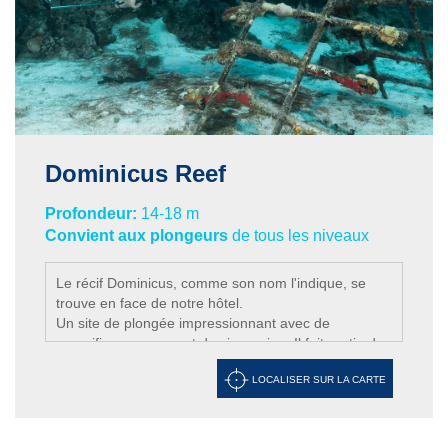
Dominicus Reef
Profondeur:
14-18 m
Convient aux plongeurs
de tous les niveaux
Le récif Dominicus, comme son nom l'indique, se
trouve en face de notre hôtel.
Un site de plongée impressionnant avec de
magnifiques coraux et de vie marine. Il fait partie du
même récif qui part de Viva Shallow et qui continue
LOCALISER SUR LA CARTE
le long de la côte jusqu' à El Penon et Piscina
Natural.