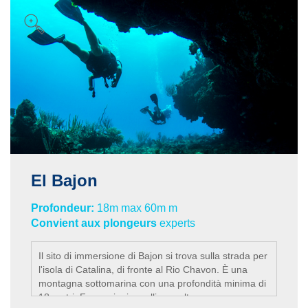
El Bajon
Profondeur:
18m max 60m m
Convient aux plongeurs
experts
Il sito di immersione di Bajon si trova sulla strada per
l'isola di Catalina, di fronte al Rio Chavon. È una
montagna sottomarina con una profondità minima di
18 metri. Formazioni coralline molto sane