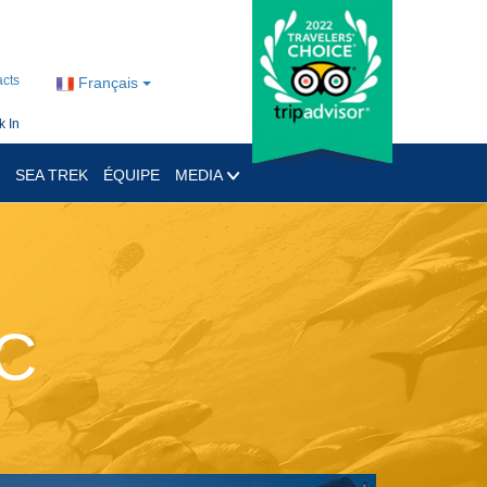
cts
Français
 In
SEA TREK
ÉQUIPE
MEDIA
DC