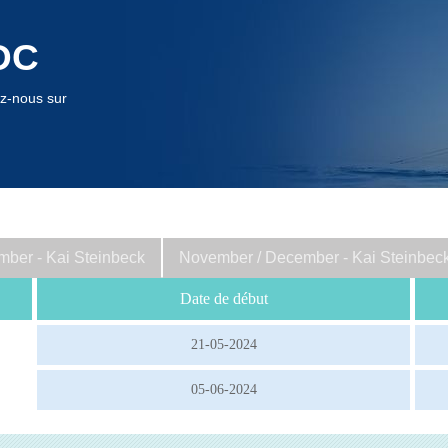
DC
ez-nous sur
mber - Kai Steinbeck
November / December - Kai Steinbec
Date de début
21-05-2024
05-06-2024