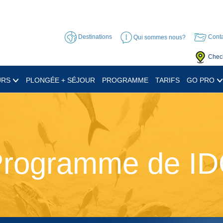
Destinations
Qui sommes nous?
Conta
Check
URS
PLONGÉE + SÉJOUR
PROGRAMME
TARIFS
GO PRO
rogramme de I