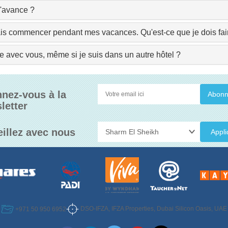
l'avance ?
rais commencer pendant mes vacances. Qu'est-ce que je dois fai
e avec vous, même si je suis dans un autre hôtel ?
nez-vous à la
letter
eillez avec nous
Appli
DSO-IFZA, IFZA Properties, Dubai Silicon Oasis, UAE
+971 50 950 6952