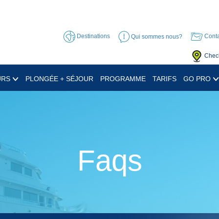
Destinations
Qui sommes nous?
Conta
Check
URS
PLONGÉE + SÉJOUR
PROGRAMME
TARIFS
GO PRO
Faqs