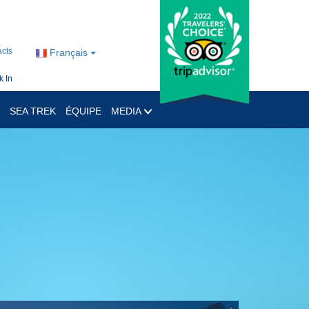
cts
Français
 In
SEA TREK
ÉQUIPE
MEDIA