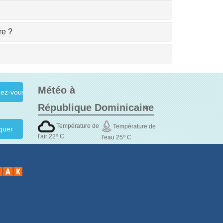
re ?
Météo à
Température de
Température de
quer
o
l'air 22
C
o
l'eau 25
C