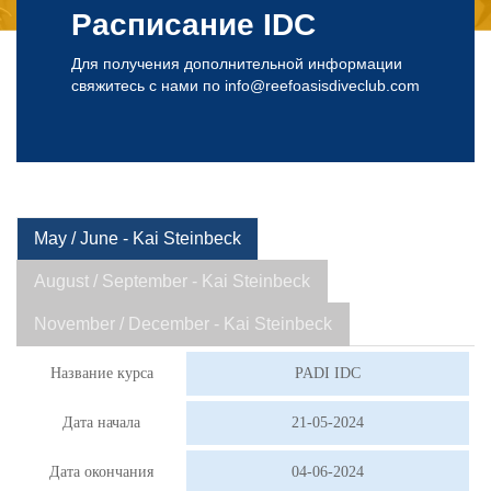
Расписание IDC
Для получения дополнительной информации
свяжитесь с нами по
info@reefoasisdiveclub.com
May / June - Kai Steinbeck
August / September - Kai Steinbeck
November / December - Kai Steinbeck
Название курса
PADI IDC
Дата начала
21-05-2024
Дата окончания
04-06-2024