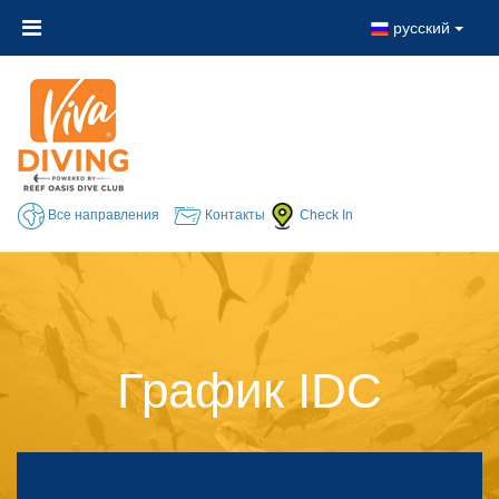
русский
Все направления
Контакты
Check In
График IDC