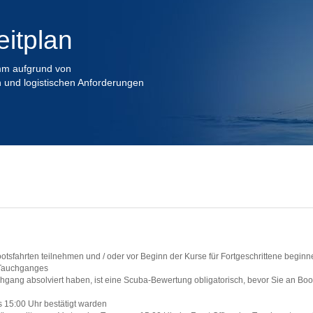
eitplan
amm aufgrund von
n und logistischen Anforderungen
ootsfahrten teilnehmen und / oder vor Beginn der Kurse für Fortgeschrittene beginn
s Tauchganges
uchgang absolviert haben, ist eine Scuba-Bewertung obligatorisch, bevor Sie an Bo
is 15:00 Uhr bestätigt warden