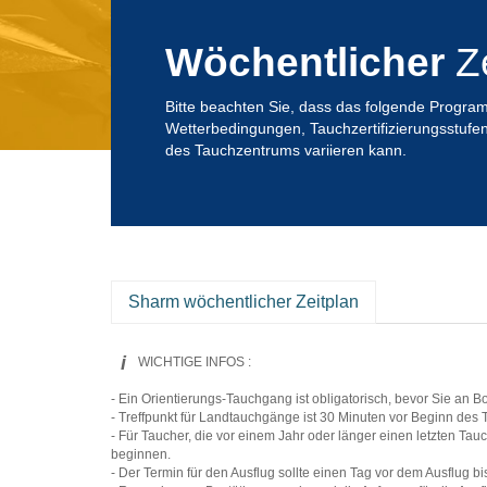
Wöchentlicher
Z
Bitte beachten Sie, dass das folgende Progr
Wetterbedingungen, Tauchzertifizierungsstufe
des Tauchzentrums variieren kann.
Sharm wöchentlicher Zeitplan
i
WICHTIGE INFOS :
- Ein Orientierungs-Tauchgang ist obligatorisch, bevor Sie an B
- Treffpunkt für Landtauchgänge ist 30 Minuten vor Beginn de
- Für Taucher, die vor einem Jahr oder länger einen letzten Ta
beginnen.
- Der Termin für den Ausflug sollte einen Tag vor dem Ausflug b