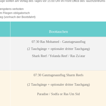
flüge sollten am Vortag des Tages vor 15:00 Uhr im Front Office des Tauchzentrums
r
rengstens verboten
m Fliegen obligatorisch
g (vor/nach der Bootsfahrt)
Boottauchen
07:30 Ras Mohamed - Ganztagesausflug
(2 Tauchgänge + optionaler dritter Tauchgang)
Shark Reef / Yolanda Reef / Ras Za'atar
07:30 Ganztagesausflug Sharm Reefs
(2 Tauchgänge + optionaler dritter Tauchgang)
Paradise / Sodfa or Ras Um Sid