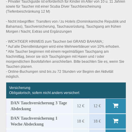
- Privater Tauchguide ist erforderlich für Kinder im Alter von 10 u. 11 Jahren
sowie für Taucher mit einer Scuba Diver Tauchbescheinung
(Tiefenbeschränkung 12 M)
- Nicht inbegriffen: Transfers von / zu Hotels (Dominikanische Republik und
Bahamas), Tauchversicherung, Tauchausrüstung, Tauchgang am frühen
Morgen / Nacht, Extras und Ergänzungen
- WICHTIGER HINWEIS zum Tauchen bei GRAND BAHAMA;:
* Auf alle Dienstleistungen wird eine Mehrwertsteuer von 10% erhoben.
* Alle Taucher beginnen mit einem regelmäßigen Tauchgang am
Nachmittag, bevor sie sich Tauchgängen mit Haien und / oder
morgendlichen Bootsfahrten anschließen. Bitte beachten Sie es, wenn Sie
Tauchen planen.
- Online-Buchungen sind bis zu 72 Stunden vor Beginn der Aktivität
möglich.
Versicherung
Obligatorisch, sofern nicht anders versichert
DAN Tauchversicherung 3 Tage
12 €
12 €
Abdeckung
DAN Tauchversicherung 1
18 €
18 €
Woche Abdeckung