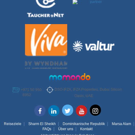
DSO-IFZA, IFZA Properties, Dubai Silicon
+971 50 950
6952
Oasis, UAE
Reiseziele
Sharm El Sheikh
Dominikanische Republik
Marsa Alam
FAQs
Über uns
Kontakt