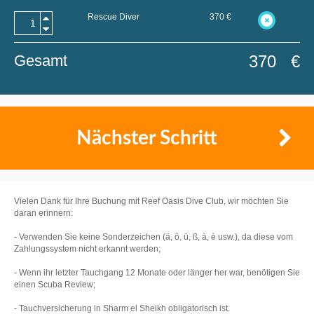
Rescue Diver
370
€
Gesamt
370
€
Nächster Schritt
Vielen Dank für Ihre Buchung mit Reef Oasis Dive Club, wir möchten Sie
daran erinnern:
- Verwenden Sie keine Sonderzeichen (ä, ö, ü, ß, à, è usw.), da diese vom
Zahlungssystem nicht erkannt werden;
- Wenn ihr letzter Tauchgang 12 Monate oder länger her war, benötigen Sie
einen Scuba Review;
- Tauchversicherung in Sharm el Sheikh obligatorisch ist.