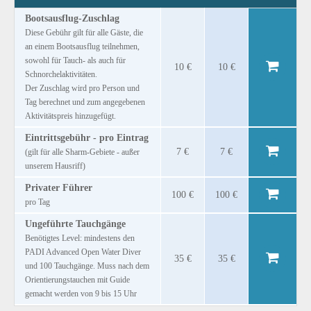
Bootsausflug-Zuschlag
Diese Gebühr gilt für alle Gäste, die
an einem Bootsausflug teilnehmen,
sowohl für Tauch- als auch für
10 €
10 €
Schnorchelaktivitäten.
Der Zuschlag wird pro Person und
Tag berechnet und zum angegebenen
Aktivitätspreis hinzugefügt.
Eintrittsgebühr - pro Eintrag
7 €
7 €
(gilt für alle Sharm-Gebiete - außer
unserem Hausriff)
Privater Führer
100 €
100 €
pro Tag
Ungeführte Tauchgänge
Benötigtes Level: mindestens den
PADI Advanced Open Water Diver
35 €
35 €
und 100 Tauchgänge. Muss nach dem
Orientierungstauchen mit Guide
gemacht werden von 9 bis 15 Uhr