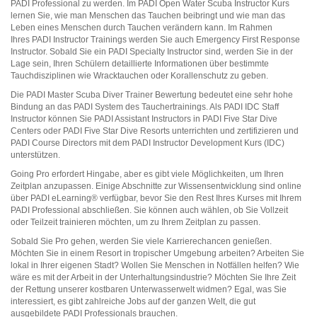
PADI Professional zu werden. Im PADI Open Water Scuba Instructor Kurs
lernen Sie, wie man Menschen das Tauchen beibringt und wie man das
Leben eines Menschen durch Tauchen verändern kann. Im Rahmen
Ihres
PADI Instructor Trainings werden Sie auch Emergency First Response
Instructor. Sobald Sie ein PADI Specialty Instructor sind, werden Sie in der
Lage sein, Ihren Schülern detaillierte Informationen über bestimmte
Tauchdisziplinen wie Wracktauchen oder Korallenschutz zu geben.
Die PADI Master Scuba Diver Trainer Bewertung bedeutet eine sehr hohe
Bindung an das PADI System des Tauchertrainings. Als PADI IDC Staff
Instructor können Sie PADI Assistant Instructors in PADI Five Star Dive
Centers oder PADI Five Star Dive Resorts unterrichten und zertifizieren und
PADI Course Directors mit dem PADI Instructor Development Kurs (IDC)
unterstützen.
Going Pro erfordert Hingabe, aber es gibt viele Möglichkeiten, um Ihren
Zeitplan anzupassen. Einige Abschnitte zur Wissensentwicklung sind online
über PADI eLearning® verfügbar, bevor Sie den Rest Ihres Kurses mit Ihrem
PADI Professional abschließen. Sie können auch wählen, ob Sie Vollzeit
oder Teilzeit trainieren möchten, um zu Ihrem Zeitplan zu passen.
Sobald Sie Pro gehen, werden Sie viele Karrierechancen genießen.
Möchten Sie in einem Resort in tropischer Umgebung arbeiten? Arbeiten Sie
lokal in Ihrer eigenen Stadt? Wollen Sie Menschen in Notfällen helfen? Wie
wäre es mit der Arbeit in der Unterhaltungsindustrie? Möchten Sie Ihre Zeit
der Rettung unserer kostbaren Unterwasserwelt widmen? Egal, was Sie
interessiert, es gibt zahlreiche Jobs auf der ganzen Welt, die gut
ausgebildete PADI Professionals brauchen.