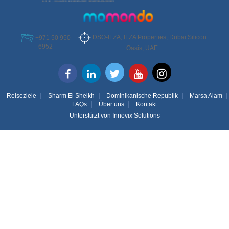
DSO-IFZA, IFZA Properties, Dubai Silicon
+971 50 950
6952
Oasis, UAE
Reiseziele
Sharm El Sheikh
Dominikanische Republik
Marsa Alam
FAQs
Über uns
Kontakt
Unterstützt von
Innovix Solutions