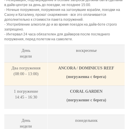
- Резервация, подтверждение и особые запросы должны быть сделаны
в дайв-центре за день до поездки, не позднее 15:00.
- Ночные погружения, погружения на затонувшие корабли, поездки на
Саону и Каталину, прокат снаряжения - все это оплачивается
дополнительно к стоимости пакета погружений.
- Употребление алкоголя до и во время поездок на дайв-боте строго
запрещено.
- Интервал 24 часа обязателен для дайверов после последнего
погружения, перед полетом на самолете.
День
воскресенье
недели
Два погружения
ANCORA / DOMINICUS REEF
(08:00 - 13:00)
(
погружениa с берега)
1 погружение
CORAL GARDEN
14:45 - 16:30
(
погружение с берега)
День
понедельник
недели