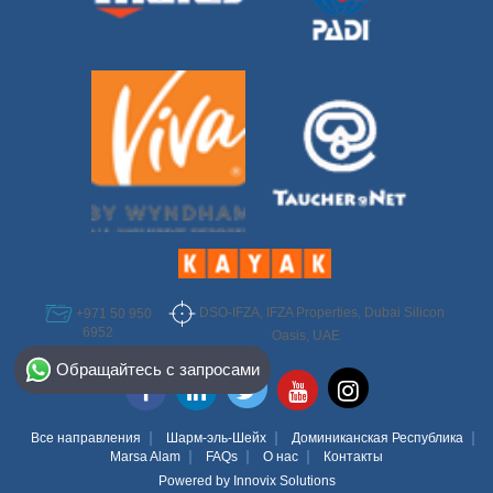
DSO-IFZA, IFZA Properties, Dubai Silicon
+971 50 950
6952
Oasis, UAE
Select Destination
Обращайтесь с запросами
Egypt
Bahamas
Все направления
Шарм-эль-Шейх
Доминиканская Республика
Marsa Alam
FAQs
О нас
Контакты
Powered by
Innovix Solutions
Dominican