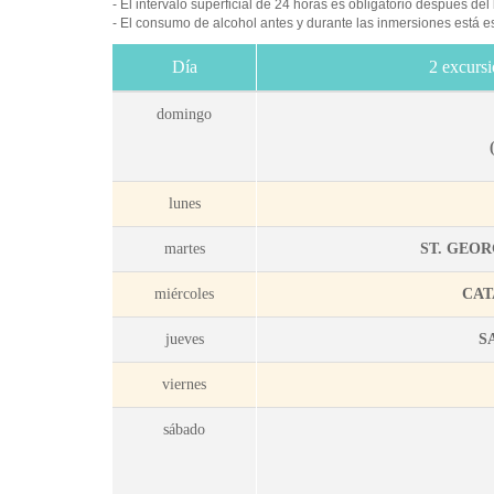
- El intervalo superficial de 24 horas es obligatorio después del
- El consumo de alcohol antes y durante las inmersiones está e
Día
2 excursi
domingo
lunes
martes
ST. GEOR
miércoles
CAT
jueves
S
viernes
sábado