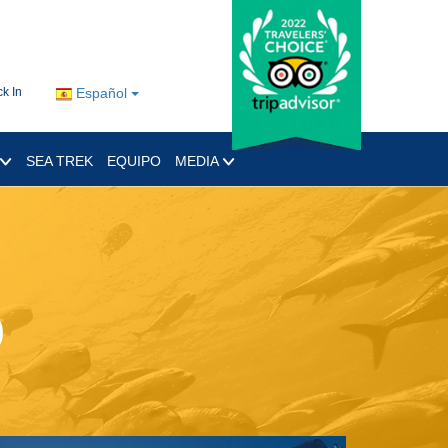
k In
Español
SEA TREK
EQUIPO
MEDIA
o