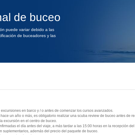
l de buceo
ón puede variar debido a las
tificación de buceadores y las
ar excursiones en barco y / o antes de comenzar los cursos avanzados.
ace un año o más, es obligatorio realizar una scuba review de buceo antes de rea
la excursión en el centro de buceo.
firmadas el día antes del viaje, a más tardar a las 15:00 horas en la recepción de
son suplementarios, además del precio del paquete de buceo.