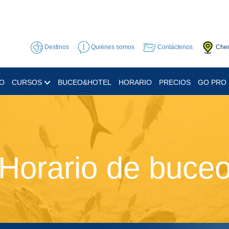
Destinos
Quiénes somos
Contáctenos
Chec
EO
CURSOS
BUCEO&HOTEL
HORARIO
PRECIOS
GO PRO
Horario de buce