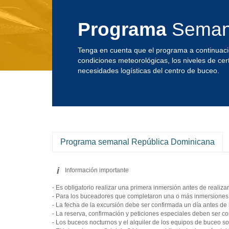
Programa
Semana
Tenga en cuenta que el programa a continuaci
condiciones meteorológicas, los niveles de cer
necesidades logísticas del centro de buceo.
Programa semanal República Dominicana
i
Información importante
- Es obligatorio realizar una primera inmersión antes de realiz
- Para los buceadores que completaron una o más inmersiones h
- La fecha de la excursión debe ser confirmada un día antes de 
- La reserva, confirmación y peticiones especiales deben ser con
- Los buceos nocturnos y el alquiler de los equipos de buceo 