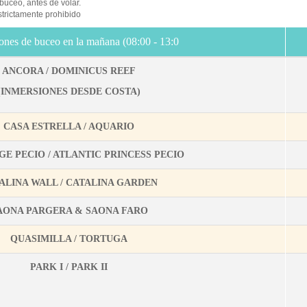
 buceo, antes de volar.
strictamente prohibido
ones de buceo en la mañana (08:00 - 13:0
ANCORA / DOMINICUS REEF
(INMERSIONES DESDE COSTA)
CASA ESTRELLA / AQUARIO
GE PECIO / ATLANTIC PRINCESS PECIO
ALINA WALL / CATALINA GARDEN
AONA PARGERA & SAONA FARO
QUASIMILLA / TORTUGA
PARK I / PARK II