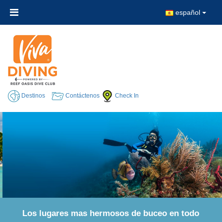
español
Destinos
Contáctenos
Check In
Los lugares mas hermosos de buceo en todo