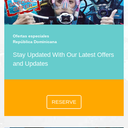
Ofertas especiales
República Dominicana
Stay Updated With Our Latest Offers
and Updates
RESERVE