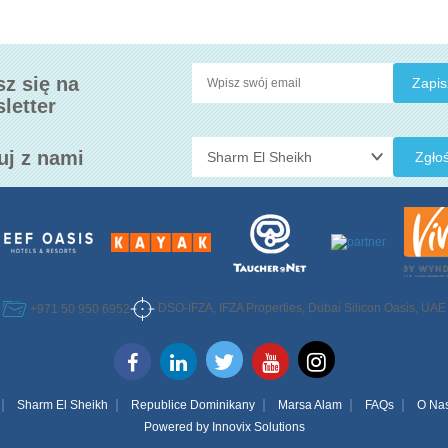
sz się na
letter
uj z nami
Zgłoś
DSO-IFZA, IFZA Properties, Dubai Silicon Oasis, UAE
+971 50 950 6952
Sharm El Sheikh
Republice Dominikany
Marsa Alam
FAQs
O Na
Powered by
Innovix Solutions