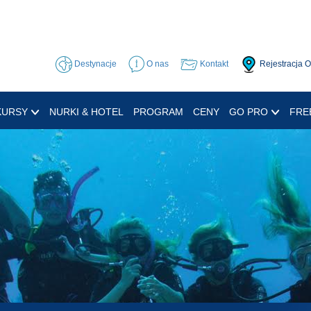
Destynacje
O nas
Kontakt
Rejestracja 
KURSY
NURKI & HOTEL
PROGRAM
CENY
GO PRO
FRE