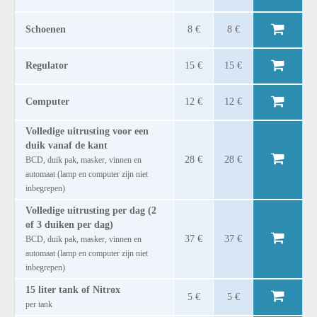
Schoenen
8 €
8 €
Regulator
15 €
15 €
Computer
12 €
12 €
Volledige uitrusting voor een
duik vanaf de kant
28 €
28 €
BCD, duik pak, masker, vinnen en
automaat (lamp en computer zijn niet
inbegrepen)
Volledige uitrusting per dag (2
of 3 duiken per dag)
37 €
37 €
BCD, duik pak, masker, vinnen en
automaat (lamp en computer zijn niet
inbegrepen)
15 liter tank of Nitrox
5 €
5 €
per tank