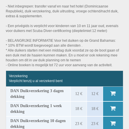
- Niet inbegrepen: transfer vanaf en naar het hotel (Dominicaanse
Republiek), duik verzekering, duik uitrusting, vroege ochtend/nacht duik,
extras & supplementen.
- Een privégids is verplicht voor kinderen van 10 en 11 jaar oud, evenals
voor duikers met Scuba Diver-certificering (dieptelimiet 12 meter)
- BELANGRIJKE INFORMATIE Voor het duiken op de Grand Bahamas:
* 10% BTW wordt toegevoegd aan alle diensten .
* Alle duikers starten met een middag duik voordat ze op de boot gaan of
een duik met de haaien kunnen maken. En u moet er ook rekening mee
houden om dit in uw duik planning om te nemen
- Online boeken is mogelijk tot 72 uur voor aanvang van de activiteit.
Verzekering
Verplicht tenzij u al verzekerd bent
DAN Duikverzekering 3 dagen
12 €
12 €
dekking
DAN Duikverzekering 1 week
18 €
18 €
dekking
DAN Duikverzekering 10 dagen
23 €
23 €
dekking