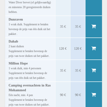
Water Diver brevet (of gelijkwaardig)
en minstens 20 geregistreerde duiken
hebben.
Dunraven
1 wrak duik. Supplement te betalen
35 €
35 €
bovenop de prijs van één duik uit het
pakket .
Dahab
2 kant duiken
120 €
120 €
Supplement te betalen bovenop de
prijs van twee duiken uit het pakket .
Million Hope
1 wrak duik, min 4 personen
35 €
35 €
Supplement te betalen bovenop de
prijs van één duik uit het pakket .
Camping overnachten in Ras
Mohammed
90 €
90 €
Eén nacht, min. 4 pax
Supplement te betalen bovenop de
prijs van twee duiken uit het pakket .