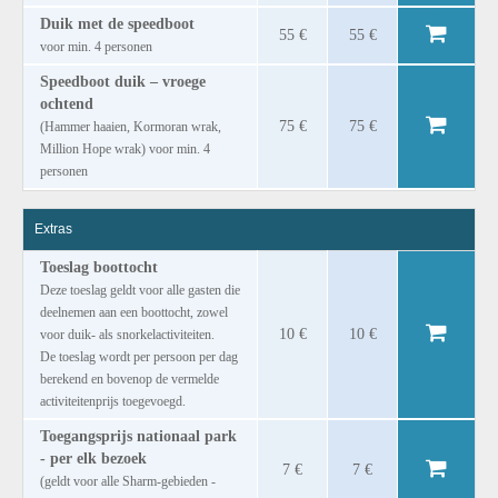
Duik met de speedboot
55 €
55 €
voor min. 4 personen
Speedboot duik – vroege
ochtend
75 €
75 €
(Hammer haaien, Kormoran wrak,
Million Hope wrak) voor min. 4
personen
Extras
Toeslag boottocht
Deze toeslag geldt voor alle gasten die
deelnemen aan een boottocht, zowel
10 €
10 €
voor duik- als snorkelactiviteiten.
De toeslag wordt per persoon per dag
berekend en bovenop de vermelde
activiteitenprijs toegevoegd.
Toegangsprijs nationaal park
- per elk bezoek
7 €
7 €
(geldt voor alle Sharm-gebieden -