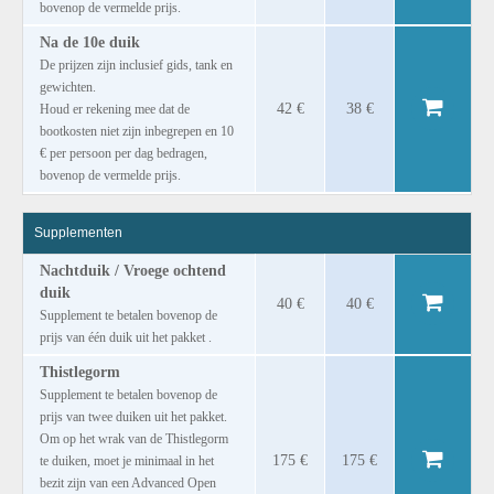
bovenop de vermelde prijs.
Na de 10e duik
De prijzen zijn inclusief gids, tank en
gewichten.
42 €
38 €
Houd er rekening mee dat de
bootkosten niet zijn inbegrepen en 10
€ per persoon per dag bedragen,
bovenop de vermelde prijs.
Supplementen
Nachtduik / Vroege ochtend
duik
40 €
40 €
Supplement te betalen bovenop de
prijs van één duik uit het pakket .
Thistlegorm
Supplement te betalen bovenop de
prijs van twee duiken uit het pakket.
Om op het wrak van de Thistlegorm
175 €
175 €
te duiken, moet je minimaal in het
bezit zijn van een Advanced Open