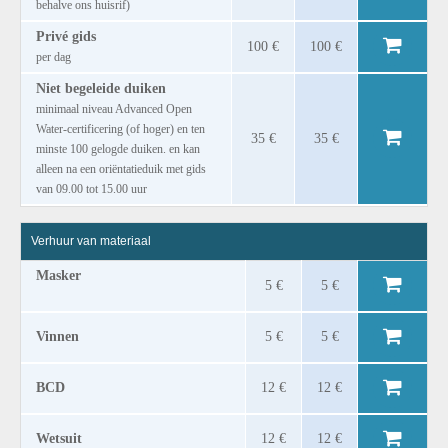
behalve ons huisrif)
Privé gids
100 €
100 €
per dag
Niet begeleide duiken
minimaal niveau Advanced Open
Water-certificering (of hoger) en ten
35 €
35 €
minste 100 gelogde duiken. en kan
alleen na een oriëntatieduik met gids
van 09.00 tot 15.00 uur
Verhuur van materiaal
Masker
5 €
5 €
Vinnen
5 €
5 €
BCD
12 €
12 €
Wetsuit
12 €
12 €