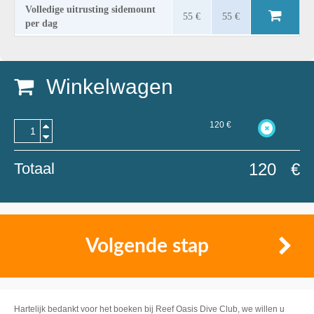
Volledige uitrusting sidemount
55 €
55 €
per dag
Winkelwagen
120
€
Totaal
120
€
Volgende stap
Hartelijk bedankt voor het boeken bij Reef Oasis Dive Club, we willen u