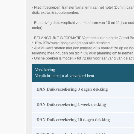
- Niet inbegrepen: transfer vanaf en naar het hotel (Dominicaa
duik, extras & supplementen.
- Een privégids is verplicht voor kinderen van 10 en 11 jaar oud
meter)
- BELANGRIJKE INFORMATIE Voor het duiken op de Grand B
* 10% BTW wordt toegevoegd aan alle diensten .
* Alle duikers starten met een middag duik voordat ze op de 
rekening mee houden om dit in uw duik planning om te nemen
- Online boeken is mogelijk tot 72 uur voor aanvang van de activ
Verzekering
Verplicht tenzij u al verzekerd bent
DAN Duikverzekering 3 dagen dekking
DAN Duikverzekering 1 week dekking
DAN Duikverzekering 10 dagen dekking