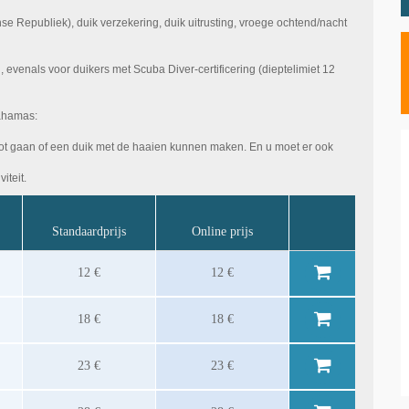
nse Republiek), duik verzekering, duik uitrusting, vroege ochtend/nacht
, evenals voor duikers met Scuba Diver-certificering (dieptelimiet 12
ahamas:
boot gaan of een duik met de haaien kunnen maken. En u moet er ook
iteit.
Standaardprijs
Online prijs
12 €
12 €
18 €
18 €
23 €
23 €