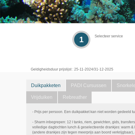
Selecteer service
1
Geldigheidsduur prijslijst : 25-11-2024/31-12-2025
Duikpakketen
PADI Cursussen
Snorkel
Vrijduiken
Rebreather
- Prijs per persoon. Een duikpakket kan niet worden gedeeld tu
- Sharm inbegrepen: 12 l tanks, riem, gewichten, gids, transfers v
volledige dagtochten lunch & geselecteerde drankjes: warm & ko
(andere drankjes zijn tegen meerprijs aan boord verkrijgbaar),