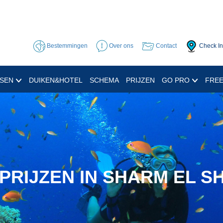
Bestemmingen
Over ons
Contact
Check In
SSEN
DUIKEN&HOTEL
SCHEMA
PRIJZEN
GO PRO
FREE
PRIJZEN IN SHARM EL S