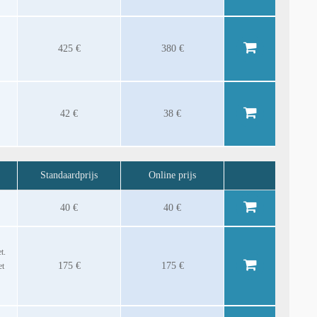
425 €
380 €
42 €
38 €
Standaardprijs
Online prijs
40 €
40 €
t.
175 €
175 €
et