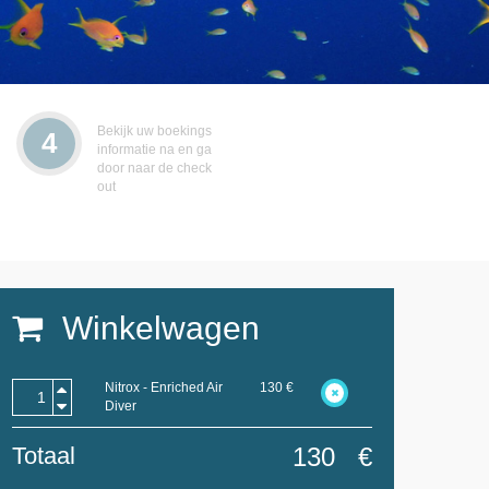
Bekijk uw boekings
4
informatie na en ga
door naar de check
out
Winkelwagen
Nitrox - Enriched Air
130
€
Diver
Totaal
130
€