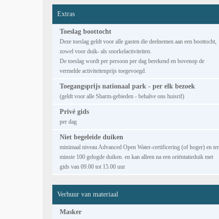
Extras
Toeslag boottocht
Deze toeslag geldt voor alle gasten die deelnemen aan een boottocht,
zowel voor duik- als snorkelactiviteiten.
De toeslag wordt per persoon per dag berekend en bovenop de
vermelde activiteitenprijs toegevoegd.
Toegangsprijs nationaal park - per elk bezoek
(geldt voor alle Sharm-gebieden - behalve ons huisrif)
Privé gids
per dag
Niet begeleide duiken
minimaal niveau Advanced Open Water-certificering (of hoger) en te
minste 100 gelogde duiken. en kan alleen na een oriëntatieduik met
gids van 09.00 tot 15.00 uur
Verhuur van materiaal
Masker