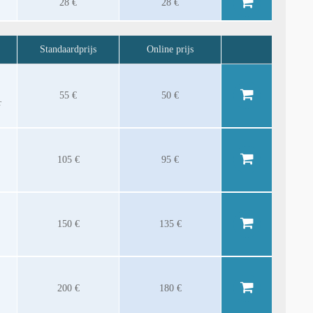
28 €
28 €
Standaardprijs
Online prijs
55 €
50 €
r
105 €
95 €
150 €
135 €
200 €
180 €