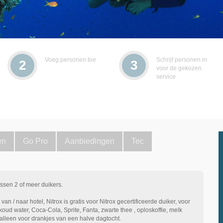
Voeg personen toe
Schrijf personen in
2
3
voor de gekozen
service
en
Go Pro
Aanbiedingen
Tec
ssen 2 of meer duikers.
an / naar hotel, Nitrox is gratis voor Nitrox gecertificeerde duiker, voor
ud water, Coca-Cola, Sprite, Fanta, zwarte thee , oploskoffie, melk
 alleen voor drankjes van een halve dagtocht.