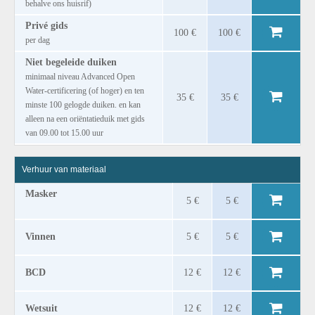
behalve ons huisrif)
Privé gids
100 €
100 €
per dag
Niet begeleide duiken
minimaal niveau Advanced Open
Water-certificering (of hoger) en ten
35 €
35 €
minste 100 gelogde duiken. en kan
alleen na een oriëntatieduik met gids
van 09.00 tot 15.00 uur
Verhuur van materiaal
Masker
5 €
5 €
Vinnen
5 €
5 €
BCD
12 €
12 €
Wetsuit
12 €
12 €