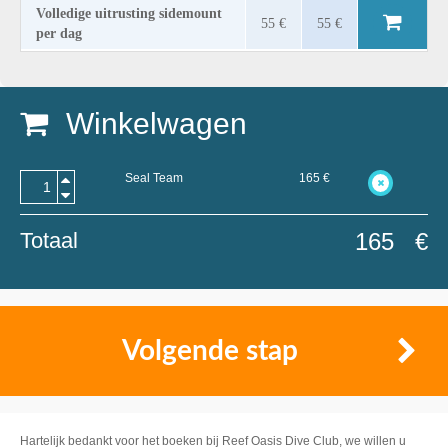
Volledige uitrusting sidemount
55 €
55 €
per dag
Winkelwagen
Seal Team
165
€
Totaal
165
€
Volgende stap
Hartelijk bedankt voor het boeken bij Reef Oasis Dive Club, we willen u