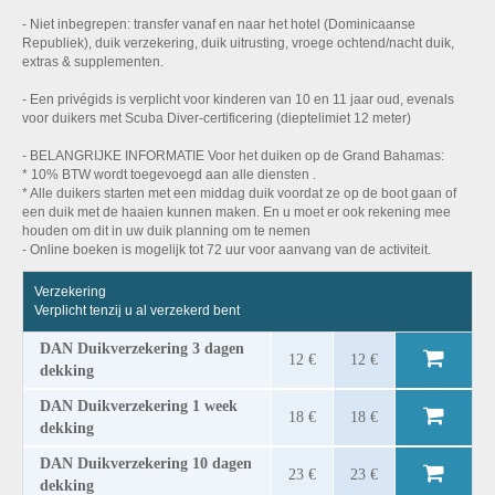
- Niet inbegrepen: transfer vanaf en naar het hotel (Dominicaanse
Republiek), duik verzekering, duik uitrusting, vroege ochtend/nacht duik,
extras & supplementen.
- Een privégids is verplicht voor kinderen van 10 en 11 jaar oud, evenals
voor duikers met Scuba Diver-certificering (dieptelimiet 12 meter)
- BELANGRIJKE INFORMATIE Voor het duiken op de Grand Bahamas:
* 10% BTW wordt toegevoegd aan alle diensten .
* Alle duikers starten met een middag duik voordat ze op de boot gaan of
een duik met de haaien kunnen maken. En u moet er ook rekening mee
houden om dit in uw duik planning om te nemen
- Online boeken is mogelijk tot 72 uur voor aanvang van de activiteit.
Verzekering
Verplicht tenzij u al verzekerd bent
DAN Duikverzekering 3 dagen
12 €
12 €
dekking
DAN Duikverzekering 1 week
18 €
18 €
dekking
DAN Duikverzekering 10 dagen
23 €
23 €
dekking