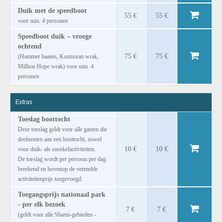
Duik met de speedboot
55 €
55 €
voor min. 4 personen
Speedboot duik – vroege
ochtend
75 €
75 €
(Hammer haaien, Kormoran wrak,
Million Hope wrak) voor min. 4
personen
Extras
Toeslag boottocht
Deze toeslag geldt voor alle gasten die
deelnemen aan een boottocht, zowel
10 €
10 €
voor duik- als snorkelactiviteiten.
De toeslag wordt per persoon per dag
berekend en bovenop de vermelde
activiteitenprijs toegevoegd.
Toegangsprijs nationaal park
- per elk bezoek
7 €
7 €
(geldt voor alle Sharm-gebieden -