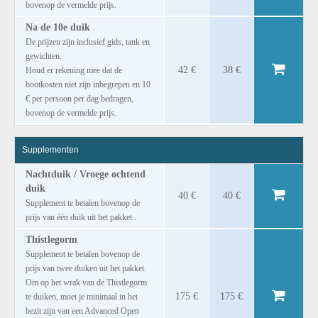
bovenop de vermelde prijs.
Na de 10e duik
De prijzen zijn inclusief gids, tank en
gewichten.
42 €
38 €
Houd er rekening mee dat de
bootkosten niet zijn inbegrepen en 10
€ per persoon per dag bedragen,
bovenop de vermelde prijs.
Supplementen
Nachtduik / Vroege ochtend
duik
40 €
40 €
Supplement te betalen bovenop de
prijs van één duik uit het pakket .
Thistlegorm
Supplement te betalen bovenop de
prijs van twee duiken uit het pakket.
Om op het wrak van de Thistlegorm
175 €
175 €
te duiken, moet je minimaal in het
bezit zijn van een Advanced Open