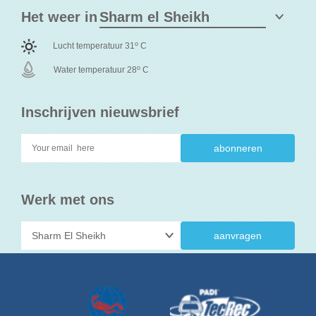
Het weer in
o
Lucht temperatuur 31
C
o
Water temperatuur 28
C
Inschrijven nieuwsbrief
Werk met ons
aanvragen