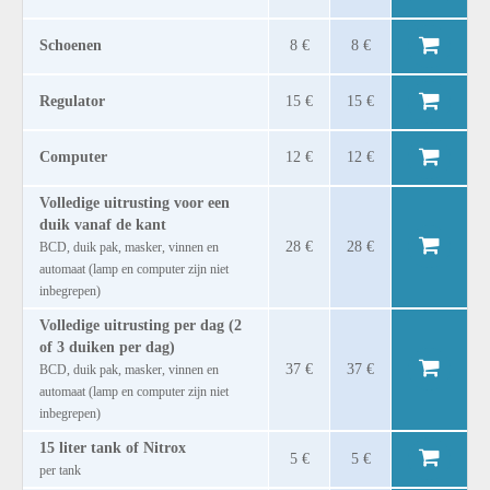
Schoenen
8 €
8 €
Regulator
15 €
15 €
Computer
12 €
12 €
Volledige uitrusting voor een
duik vanaf de kant
28 €
28 €
BCD, duik pak, masker, vinnen en
automaat (lamp en computer zijn niet
inbegrepen)
Volledige uitrusting per dag (2
of 3 duiken per dag)
37 €
37 €
BCD, duik pak, masker, vinnen en
automaat (lamp en computer zijn niet
inbegrepen)
15 liter tank of Nitrox
5 €
5 €
per tank