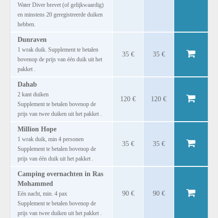
Water Diver brevet (of gelijkwaardig)
en minstens 20 geregistreerde duiken
hebben.
Dunraven
1 wrak duik. Supplement te betalen
35 €
35 €
bovenop de prijs van één duik uit het
pakket .
Dahab
2 kant duiken
120 €
120 €
Supplement te betalen bovenop de
prijs van twee duiken uit het pakket .
Million Hope
1 wrak duik, min 4 personen
35 €
35 €
Supplement te betalen bovenop de
prijs van één duik uit het pakket .
Camping overnachten in Ras
Mohammed
90 €
90 €
Eén nacht, min. 4 pax
Supplement te betalen bovenop de
prijs van twee duiken uit het pakket .