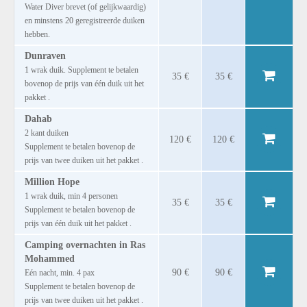
Water Diver brevet (of gelijkwaardig)
en minstens 20 geregistreerde duiken
hebben.
Dunraven
1 wrak duik. Supplement te betalen
35 €
35 €
bovenop de prijs van één duik uit het
pakket .
Dahab
2 kant duiken
120 €
120 €
Supplement te betalen bovenop de
prijs van twee duiken uit het pakket .
Million Hope
1 wrak duik, min 4 personen
35 €
35 €
Supplement te betalen bovenop de
prijs van één duik uit het pakket .
Camping overnachten in Ras
Mohammed
90 €
90 €
Eén nacht, min. 4 pax
Supplement te betalen bovenop de
prijs van twee duiken uit het pakket .