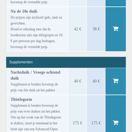
bovenop de vermelde prijs.
Na de 10e duik
De prijzen zijn inclusief gids, tank en
gewichten.
42 €
38 €
Houd er rekening mee dat de
bootkosten niet zijn inbegrepen en 10
€ per persoon per dag bedragen,
bovenop de vermelde prijs.
Supplementen
Nachtduik / Vroege ochtend
duik
40 €
40 €
Supplement te betalen bovenop de
prijs van één duik uit het pakket .
Thistlegorm
Supplement te betalen bovenop de
prijs van twee duiken uit het pakket.
Om op het wrak van de Thistlegorm
175 €
175 €
te duiken, moet je minimaal in het
bezit zijn van een Advanced Open