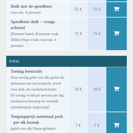
Duik met de speedboot
55 €
55 €
voor min. 4 personen
Speedboot duik – vroege
ochtend
75 €
75 €
(Hammer haaien, Kormoran wrak,
Million Hope wrak) voor min. 4
personen
Extras
Toeslag boottocht
Deze toeslag geldt voor alle gasten die
deelnemen aan een boottocht, zowel
10 €
10 €
voor duik- als snorkelactiviteiten.
De toeslag wordt per persoon per dag
berekend en bovenop de vermelde
activiteitenprijs toegevoegd.
Toegangsprijs nationaal park
- per elk bezoek
7 €
7 €
(geldt voor alle Sharm-gebieden -