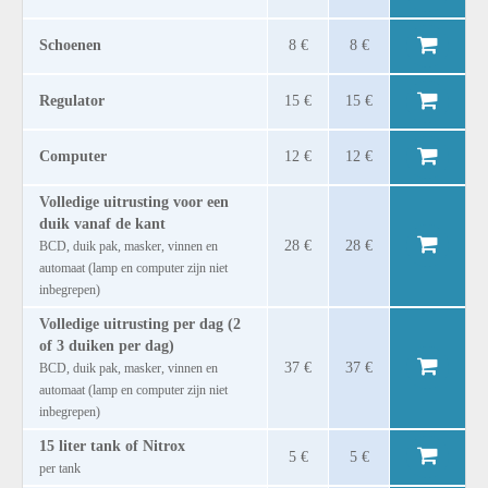
Schoenen
8 €
8 €
Regulator
15 €
15 €
Computer
12 €
12 €
Volledige uitrusting voor een
duik vanaf de kant
28 €
28 €
BCD, duik pak, masker, vinnen en
automaat (lamp en computer zijn niet
inbegrepen)
Volledige uitrusting per dag (2
of 3 duiken per dag)
37 €
37 €
BCD, duik pak, masker, vinnen en
automaat (lamp en computer zijn niet
inbegrepen)
15 liter tank of Nitrox
5 €
5 €
per tank