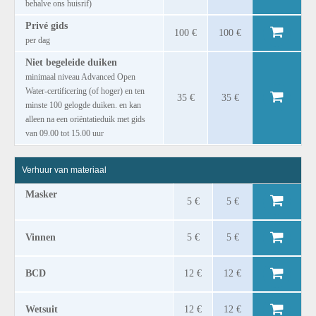
behalve ons huisrif)
Privé gids
100 €
100 €
per dag
Niet begeleide duiken
minimaal niveau Advanced Open
Water-certificering (of hoger) en ten
35 €
35 €
minste 100 gelogde duiken. en kan
alleen na een oriëntatieduik met gids
van 09.00 tot 15.00 uur
Verhuur van materiaal
Masker
5 €
5 €
Vinnen
5 €
5 €
BCD
12 €
12 €
Wetsuit
12 €
12 €