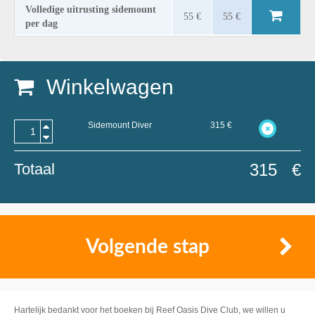
Volledige uitrusting sidemount
55 €
55 €
per dag
Winkelwagen
Sidemount Diver
315
€
Totaal
315
€
Volgende stap
Hartelijk bedankt voor het boeken bij Reef Oasis Dive Club, we willen u