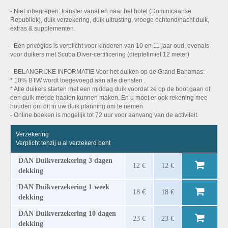
- Niet inbegrepen: transfer vanaf en naar het hotel (Dominicaanse
Republiek), duik verzekering, duik uitrusting, vroege ochtend/nacht duik,
extras & supplementen.
- Een privégids is verplicht voor kinderen van 10 en 11 jaar oud, evenals
voor duikers met Scuba Diver-certificering (dieptelimiet 12 meter)
- BELANGRIJKE INFORMATIE Voor het duiken op de Grand Bahamas:
* 10% BTW wordt toegevoegd aan alle diensten .
* Alle duikers starten met een middag duik voordat ze op de boot gaan of
een duik met de haaien kunnen maken. En u moet er ook rekening mee
houden om dit in uw duik planning om te nemen
- Online boeken is mogelijk tot 72 uur voor aanvang van de activiteit.
Verzekering
Verplicht tenzij u al verzekerd bent
DAN Duikverzekering 3 dagen
12 €
12 €
dekking
DAN Duikverzekering 1 week
18 €
18 €
dekking
DAN Duikverzekering 10 dagen
23 €
23 €
dekking