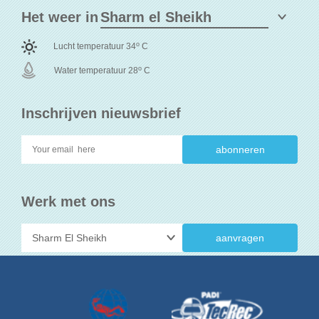
Het weer in
o
Lucht temperatuur 34
C
o
Water temperatuur 28
C
Inschrijven nieuwsbrief
Werk met ons
aanvragen