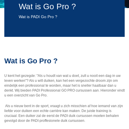
Wat is Go Pro ?
Wat is PADI Go Pro ?
Wat is Go Pro ?
U kent het gezegde: "Als u houdt van wat u doet, zult u nooit een dag in uw
leven werken"? Als u wilt duiken, kan het een vergezochte droom zijn om
eindelijk een ​​professional te worden, maar het is sneller haalbaar dan u
denkt. Wij bieden PADI Professional GO PRO cursussen aan. Hieronder vindt
u een overzicht van Go Pro.
Als u nieuw bent in de sport, vraagt u zich misschien af ​​hoe iemand van zijn
liefde voor duiken een echte carrière kan maken. De juiste training is
cruciaal. Een duiker zal de eerst de PADI duik cursussen moeten behalen
gevolgd door de PADI proffesionele duik cursussen.