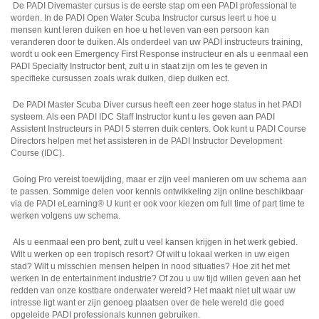
De PADI Divemaster cursus is de eerste stap om een PADI professional te
worden. In de PADI Open Water Scuba Instructor cursus leert u hoe u
mensen kunt leren duiken en hoe u het leven van een persoon kan
veranderen door te duiken. Als onderdeel van uw PADI instructeurs training,
wordt u ook een Emergency First Response instructeur en als u eenmaal een
PADI Specialty Instructor bent, zult u in staat zijn om les te geven in
specifieke cursussen zoals wrak duiken, diep duiken ect.
De PADI Master Scuba Diver cursus heeft een zeer hoge status in het PADI
systeem. Als een PADI IDC Staff Instructor kunt u les geven aan PADI
Assistent Instructeurs in PADI 5 sterren duik centers. Ook kunt u PADI Course
Directors helpen met het assisteren in de PADI Instructor Development
Course (IDC).
Going Pro vereist toewijding, maar er zijn veel manieren om uw schema aan
te passen. Sommige delen voor kennis ontwikkeling zijn online beschikbaar
via de PADI eLearning® U kunt er ook voor kiezen om full time of part time te
werken volgens uw schema.
Als u eenmaal een pro bent, zult u veel kansen krijgen in het werk gebied.
Wilt u werken op een tropisch resort? Of wilt u lokaal werken in uw eigen
stad? Wilt u misschien mensen helpen in nood situaties? Hoe zit het met
werken in de entertainment industrie? Of zou u uw tijd willen geven aan het
redden van onze kostbare onderwater wereld? Het maakt niet uit waar uw
intresse ligt want er zijn genoeg plaatsen over de hele wereld die goed
opgeleide PADI professionals kunnen gebruiken.