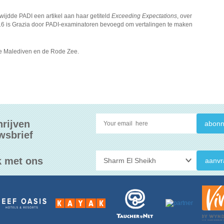
ijdde PADI een artikel aan haar getiteld
Exceeding Expectations
, over
016 is Grazia door PADI-examinatoren bevoegd om vertalingen te maken
, de Malediven en de Rode Zee.
hrijven
wsbrief
 met ons
aanvr