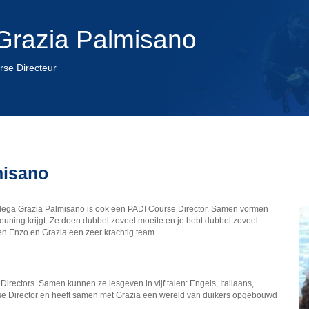
 Grazia Palmisano
rse Directeur
misano
collega Grazia Palmisano is ook een PADI Course Director. Samen vormen
euning krijgt. Ze doen dubbel zoveel moeite en je hebt dubbel zoveel
men Enzo en Grazia een zeer krachtig team.
rectors. Samen kunnen ze lesgeven in vijf talen: Engels, Italiaans,
rse Director en heeft samen met Grazia een wereld van duikers opgebouwd