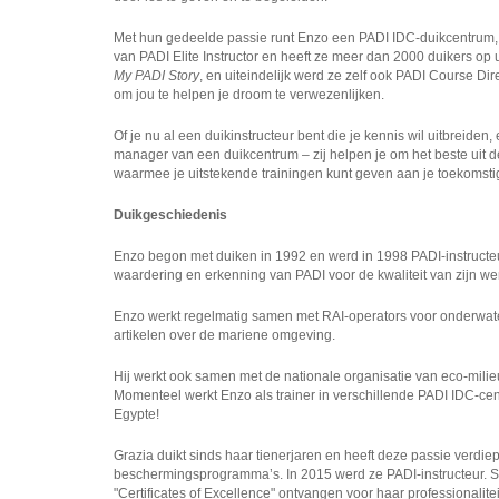
Met hun gedeelde passie runt Enzo een PADI IDC-duikcentrum, ter
van PADI Elite Instructor en heeft ze meer dan 2000 duikers op u
My PADI Story
, en uiteindelijk werd ze zelf ook PADI Course D
om jou te helpen je droom te verwezenlijken.
Of je nu al een duikinstructeur bent die je kennis wil uitbreiden
manager van een duikcentrum – zij helpen je om het beste uit d
waarmee je uitstekende trainingen kunt geven aan je toekomstig
Duikgeschiedenis
Enzo begon met duiken in 1992 en werd in 1998 PADI-instructeur
waardering en erkenning van PADI voor de kwaliteit van zijn we
Enzo werkt regelmatig samen met RAI-operators voor onderwat
artikelen over de mariene omgeving.
Hij werkt ook samen met de nationale organisatie van eco-milie
Momenteel werkt Enzo als trainer in verschillende PADI IDC-centr
Egypte!
Grazia duikt sinds haar tienerjaren en heeft deze passie verdi
beschermingsprogramma’s. In 2015 werd ze PADI-instructeur. Sin
"Certificates of Excellence" ontvangen voor haar professionalitei