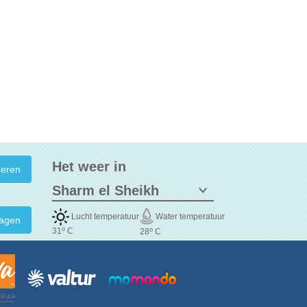
Het weer in
Lucht temperatuur
Water temperatuur
agen
o
o
31
C
28
C