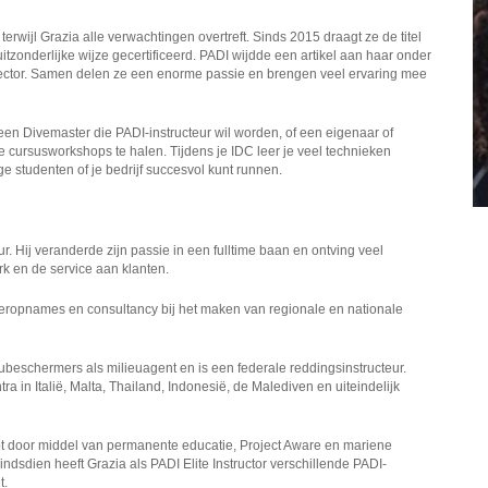
wijl Grazia alle verwachtingen overtreft. Sinds 2015 draagt ze de titel
itzonderlijke wijze gecertificeerd. PADI wijdde een artikel aan haar onder
irector. Samen delen ze een enorme passie en brengen veel ervaring mee
, een Divemaster die PADI-instructeur wil worden, of een eigenaar of
e cursusworkshops te halen. Tijdens je IDC leer je veel technieken
e studenten of je bedrijf succesvol kunt runnen.
. Hij veranderde zijn passie in een fulltime baan en ontving veel
rk en de service aan klanten.
eropnames en consultancy bij het maken van regionale en nationale
ubeschermers als milieuagent en is een federale reddingsinstructeur.
a in Italië, Malta, Thailand, Indonesië, de Malediven en uiteindelijk
ept door middel van permanente educatie, Project Aware en mariene
dsdien heeft Grazia als PADI Elite Instructor verschillende PADI-
t.