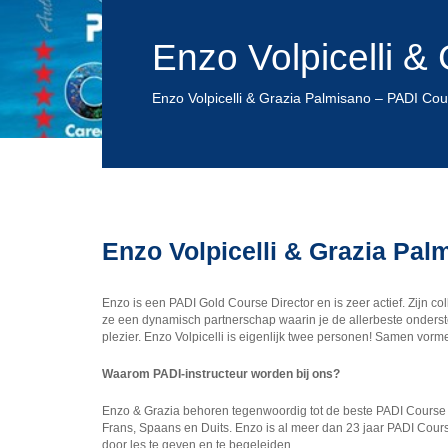
Enzo Volpicelli &
Enzo Volpicelli & Grazia Palmisano – PADI Cou
Enzo Volpicelli & Grazia Pal
Enzo is een PADI Gold Course Director en is zeer actief. Zijn 
ze een dynamisch partnerschap waarin je de allerbeste onderst
plezier. Enzo Volpicelli is eigenlijk twee personen! Samen vor
Waarom PADI-instructeur worden bij ons?
Enzo & Grazia behoren tegenwoordig tot de beste PADI Course Di
Frans, Spaans en Duits. Enzo is al meer dan 23 jaar PADI Cou
door les te geven en te begeleiden.