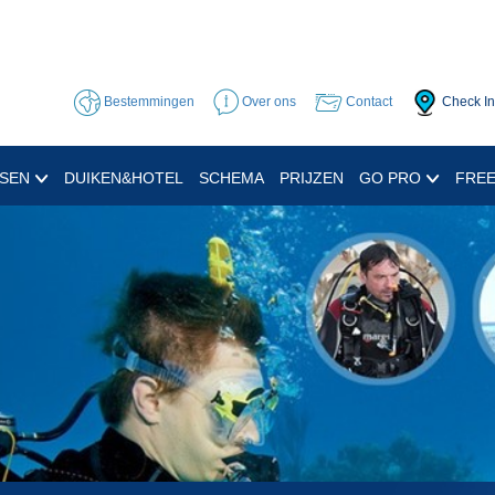
Bestemmingen
Over ons
Contact
Check In
SSEN
DUIKEN&HOTEL
SCHEMA
PRIJZEN
GO PRO
FREE