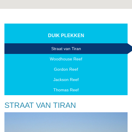
DUIK PLEKKEN
Straat van Tiran
Woodhouse Reef
Gordon Reef
Jackson Reef
Thomas Reef
STRAAT VAN TIRAN