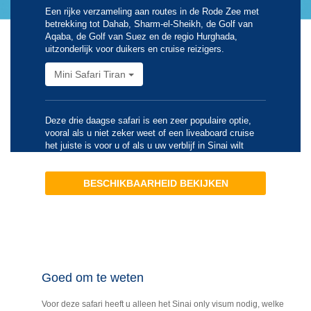
Een rijke verzameling aan routes in de Rode Zee met
betrekking tot Dahab, Sharm-el-Sheikh, de Golf van
Aqaba, de Golf van Suez en de regio Hurghada,
uitzonderlijk voor duikers en cruise reizigers.
Mini Safari Tiran
Deze drie daagse safari is een zeer populaire optie,
vooral als u niet zeker weet of een liveaboard cruise
het juiste is voor u of als u uw verblijf in Sinai wilt
combineren met een vakantie op het vaste land.
BESCHIKBAARHEID BEKIJKEN
Goed om te weten
Voor deze safari heeft u alleen het Sinai only visum nodig, welke