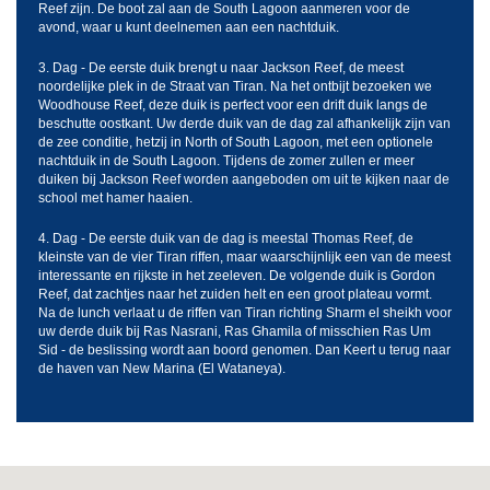
Reef zijn. De boot zal aan de South Lagoon aanmeren voor de
avond, waar u kunt deelnemen aan een nachtduik.
3. Dag - De eerste duik brengt u naar Jackson Reef, de meest
noordelijke plek in de Straat van Tiran. Na het ontbijt bezoeken we
Woodhouse Reef, deze duik is perfect voor een drift duik langs de
beschutte oostkant. Uw derde duik van de dag zal afhankelijk zijn van
de zee conditie, hetzij in North of South Lagoon, met een optionele
nachtduik in de South Lagoon. Tijdens de zomer zullen er meer
duiken bij Jackson Reef worden aangeboden om uit te kijken naar de
school met hamer haaien.
4. Dag - De eerste duik van de dag is meestal Thomas Reef, de
kleinste van de vier Tiran riffen, maar waarschijnlijk een van de meest
interessante en rijkste in het zeeleven. De volgende duik is Gordon
Reef, dat zachtjes naar het zuiden helt en een groot plateau vormt.
Na de lunch verlaat u de riffen van Tiran richting Sharm el sheikh voor
uw derde duik bij Ras Nasrani, Ras Ghamila of misschien Ras Um
Sid - de beslissing wordt aan boord genomen. Dan Keert u terug naar
de haven van New Marina (El Wataneya).