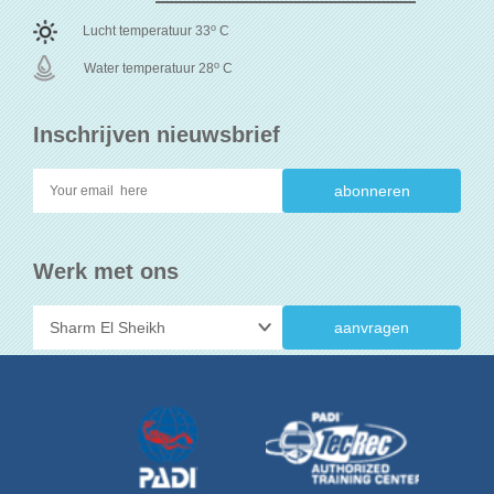
o
Lucht temperatuur 33
C
o
Water temperatuur 28
C
Inschrijven nieuwsbrief
Werk met ons
aanvragen