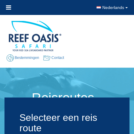
Nederlands
Bestemmingen
Contact
Reisroutes -
Duikcruise Rode Zee
Selecteer een reis
route