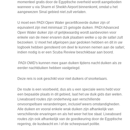
momenteel gratis door de Egyptische overheid wordt aangeboden
wanneer u via Sharm el Sheikh Airport binnenkomt, omdat u het
aangewezen Sinaï gebied niet zult verlaten.
U moet een PADI Open Water gecertificeerde duiker zijn of
equivalent zijn met minimaal 15 gelogde duiken. PADI Advanced
Open Water duiker zijn of gelijkwaardig wordt aanbevolen voor
enkele van de meer ervaren duik plaatsen welke u op de safari zult
bezoeken. U moet het afgelopen jaar gedoken hebben en dit in uw
logboek hebben genoteerd om deel te kunnen nemen aan de safari;
indien nodig is er een Scuba Review beschikbaar aan boord.
PADI OWD's kunnen mee gaan duiken tijdens nacht duiken als ze
eerder nachtduiken hebben vastgelegd.
Deze reis is ook geschikt voor niet duikers of snorkelaars.
De route is een voorbeeld, dus als u een speciale wens hebt voor
een bepaalde plaats in dit gebied, laat het uw duik gids dan weten.
Liveaboard routes zijn onderhevig aan verschillende
onvoorspelbare veranderingen, inclusief weers omstandigheden.
Alle duiken en vooral enkele wrak duiken zijn afhankelijk van
verschillende ervaringen en als het weer het toe staat. Liveaboard
routes zijn ook afhankelijk van de goedkeuring door de Egyptische
regering, de kustwacht en / of de scheepvaart politie.