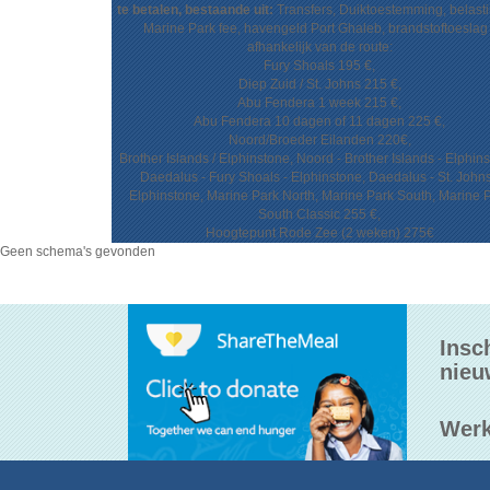
te betalen, bestaande uit:
Transfers, Duiktoestemming, belast
Marine Park fee, havengeld Port Ghaleb, brandstoftoeslag 
afhankelijk van de route:
Fury Shoals 195 €,
Diep Zuid / St. Johns 215 €,
Abu Fendera 1 week 215 €,
Abu Fendera 10 dagen of 11 dagen 225 €,
Noord/Broeder Eilanden 220€,
Brother Islands / Elphinstone, Noord - Brother Islands - Elphin
Daedalus - Fury Shoals - Elphinstone, Daedalus - St. Johns
Elphinstone, Marine Park North, Marine Park South, Marine 
South Classic 255 €,
Hoogtepunt Rode Zee (2 weken) 275€
Geen schema's gevonden
Insc
nieu
Werk