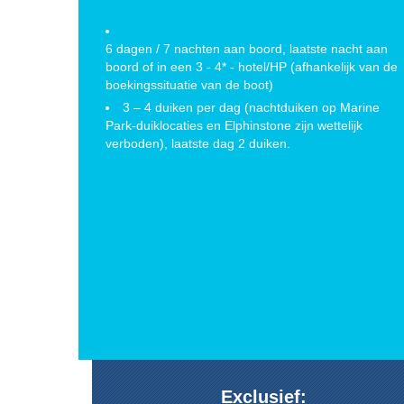
6 dagen / 7 nachten aan boord, laatste nacht aan
boord of in een 3 - 4* - hotel/HP (afhankelijk van de
boekingssituatie van de boot)
3 – 4 duiken per dag (nachtduiken op Marine
Park-duiklocaties en Elphinstone zijn wettelijk
verboden), laatste dag 2 duiken.
Volpension (incl. koffie, thee, water en frisdrank in flessen)
Inchecken 18.00 uur, gevolgd door diner
Exclusief:
Uitchecken 10.00 uur op de dag van vertrek, na het ontbijt