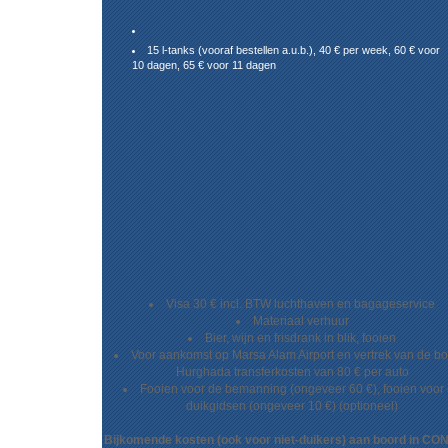
Duikgids, flessen en lood
ENOS gratis,
Wifi gratis,
15 l-tanks (vooraf bestellen a.u.b.), 40 € per week, 60 € voor
10 dagen, 65 € voor 11 dagen
Visa 30 € incl. BTW luchthaven en bagageservice
Materiaal verhuur
Bier, wijn en frisdrank in blik, fooien
Voor aankomst op Marsa Alam Airport en vertrek van de bo
Hurghada transferkosten van 80 € per auto
Fooien voor de bemanning (ongeveer 60 €), fooien voor
duikgidsen (ongeveer 10 €) (optioneel)
Bijkomende kosten (ook voor niet-duikers) aan boord in C