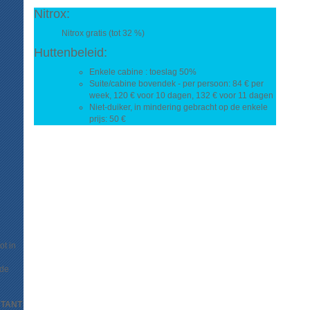
Nitrox:
Nitrox gratis (tot 32 %)
Huttenbeleid:
Enkele cabine : toeslag 50%
Suite/cabine bovendek - per persoon: 84 € per
week, 120 € voor 10 dagen, 132 € voor 11 dagen
Niet-duiker, in mindering gebracht op de enkele
prijs: 50 €
ot in
 de
ONTANT