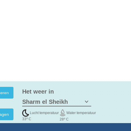
Het weer in
Lucht temperatuur
Water temperatuur
agen
o
o
33
C
28
C