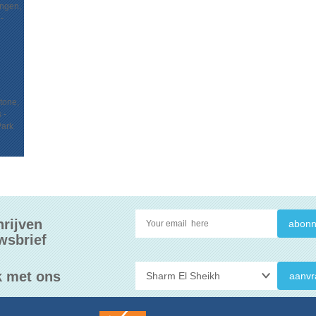
ingen,
-
stone,
 -
Park
hrijven
wsbrief
 met ons
aanvr