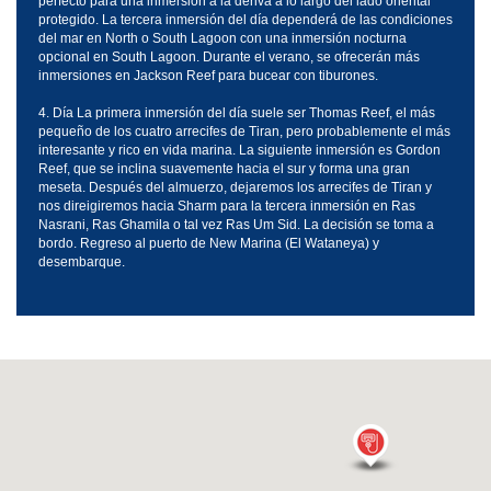
perfecto para una inmersión a la deriva a lo largo del lado oriental
protegido. La tercera inmersión del día dependerá de las condiciones
del mar en North o South Lagoon con una inmersión nocturna
opcional en South Lagoon. Durante el verano, se ofrecerán más
inmersiones en Jackson Reef para bucear con tiburones.
4. Día La primera inmersión del día suele ser Thomas Reef, el más
pequeño de los cuatro arrecifes de Tiran, pero probablemente el más
interesante y rico en vida marina. La siguiente inmersión es Gordon
Reef, que se inclina suavemente hacia el sur y forma una gran
meseta. Después del almuerzo, dejaremos los arrecifes de Tiran y
nos direigiremos hacia Sharm para la tercera inmersión en Ras
Nasrani, Ras Ghamila o tal vez Ras Um Sid. La decisión se toma a
bordo. Regreso al puerto de New Marina (El Wataneya) y
desembarque.