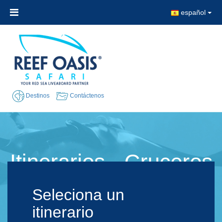
español
Destinos
Contáctenos
Itinerarios - Cruceros
Buceo Mar Rojo
Seleciona un
itinerario