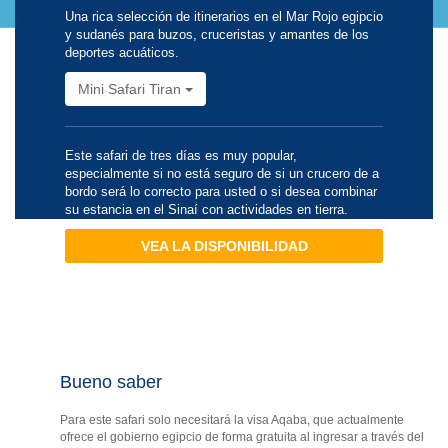
Una rica selección de itinerarios en el Mar Rojo egipcio
y sudanés para buzos, cruceristas y amantes de los
deportes acuáticos.
Mini Safari Tiran
Este safari de tres días es muy popular,
especialmente si no está seguro de si un crucero de a
bordo será lo correcto para usted o si desea combinar
su estancia en el Sinaí con actividades en tierra.
VEA LA DISPONIBILIDAD
Bueno saber
Para este safari solo necesitará la visa Aqaba, que actualmente
ofrece el gobierno egipcio de forma gratuita al ingresar a través del