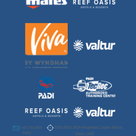
DSO-IFZA, IFZA Properties, Dubai Silicon
+971 50 950
6952
Oasis, UAE