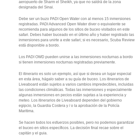
aeropuerto de Sharm el Sheikh, ya que no saldrá de la zona
designada del Sinai.
Debe ser un buzo PADI Open Water con al menos 15 inmersiones
registradas. PADI Advanced Open Water diver o equivalente se
recomienda para algunos de los sitios de buceo visitados en este
safari. Debes haber buceado en el último año y haber registrado las
inmersiones para unirte a este safari; si es necesario, Scuba Review
está disponible a bordo.
Los PADI OWD pueden unirse a las inmersiones nocturnas a bordo
si tienen inmersiones nocturnas registradas previamente.
El itinerario es solo un ejemplo, así que si desea un lugar especial
en esta área, hágalo saber a su guía de buceo. Los itinerarios de
Liveaboard están sujetos a varios cambios impredecibles, incluidas
las condiciones climáticas. Todas las inmersiones y especialmente
algunas inmersiones en pecios están sujetas a la experiencia y
meteo. Los itinerarios de Liveaboard dependen del gobierno
egipcio, la Guardia Costera y / o la aprobación de la Policía
Maritima.
Se hacen todos los esfuerzos posibles, pero no podemos garantizar
el buceo en sitios específicos. La decisión final recae sobre el
capitán y el guia.