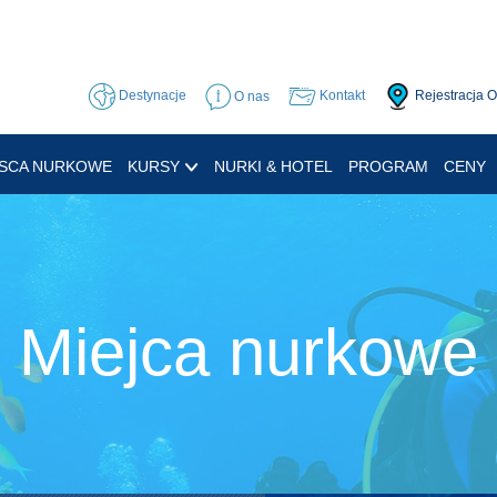
Destynacje
O nas
Kontakt
Rejestracja 
JSCA NURKOWE
KURSY
NURKI & HOTEL
PROGRAM
CENY
Miejca nurkowe