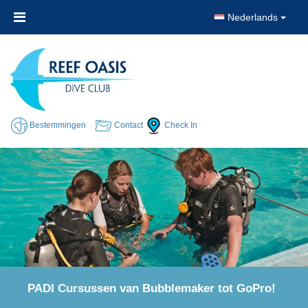
Nederlands
Bestemmingen
Contact
Check In
Discover the stunning underwater world of
the Red Sea!