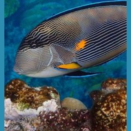
Diepte Max 30m m,
Type : Shallow
MEER