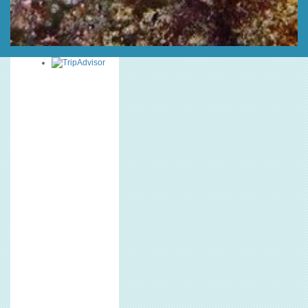
Diepte Max 40m m,
Type : Shallow
MEER