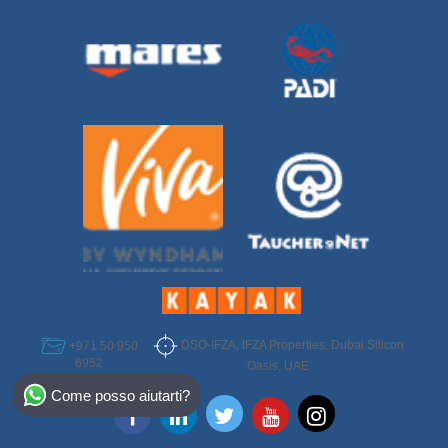
DSO-IFZA, IFZA Properties, Dubai Silicon
+971 50 950
6952
Oasis, UAE
Select Destination
Come posso aiutarti?
Egypt