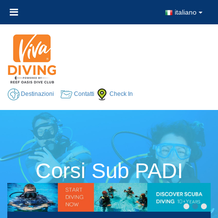
italiano
Destinazioni
Contatti
Check In
Corsi Sub PADI