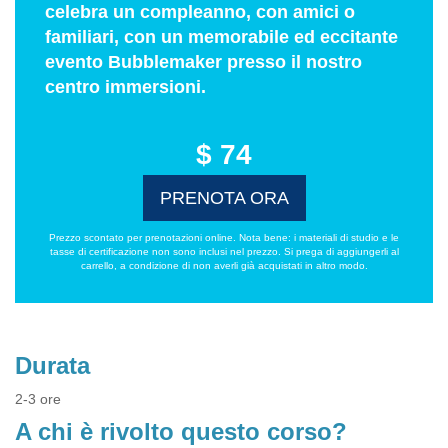
celebra un compleanno, con amici o
familiari, con un memorabile ed eccitante
evento Bubblemaker presso il nostro
centro immersioni.
$ 74
PRENOTA ORA
Prezzo scontato per prenotazioni online. Nota bene: i materiali di studio e le
tasse di certificazione non sono inclusi nel prezzo. Si prega di aggiungerli al
carrello, a condizione di non averli già acquistati in altro modo.
Durata
2-3 ore
A chi è rivolto questo corso?