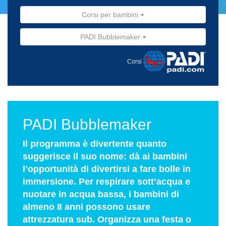
Corsi per bambini
PADI Bubblemaker
Corsi
PADI Bubblemaker
Il programma è divertente quanto
suggerisce il suo nome: dà ai bambini
l’opportunità di divertirsi a fare bolle in
immersione. Per respirare sott’acqua e
nuotare in acqua bassa, i bambini di
almeno 8 anni possono usare
attrezzatura sub. Organizza una festa o