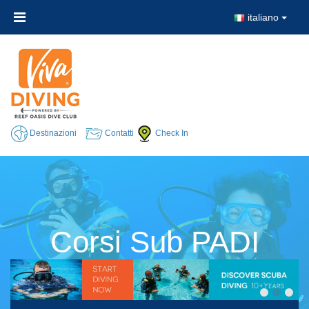
italiano
Destinazioni
Contatti
Check In
Corsi Sub PADI