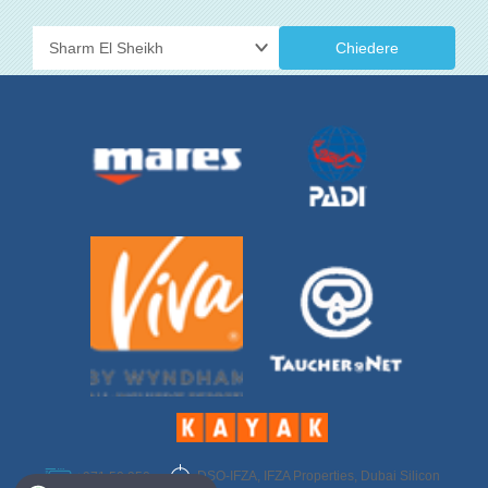
Chiedere
DSO-IFZA, IFZA Properties, Dubai Silicon
+971 50 950
Select Destination