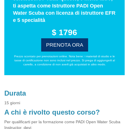
ti aspetta come Istruttore PADI Open
Water Scuba con licenza di istruttore EFR
e 5 specialità
$ 1796
PRENOTA ORA
Prezzo scontato per prenotazioni online. Nota bene: i materiali di studio e le
tasse di certificazione non sono inclusi nel prezzo. Si prega di aggiungerli al
carrello, a condizione di non averli già acquistati in altro modo.
Durata
15 giorni
A chi è rivolto questo corso?
Per qualificarti per la formazione come PADI Open Water Scuba
Instructor, devi: