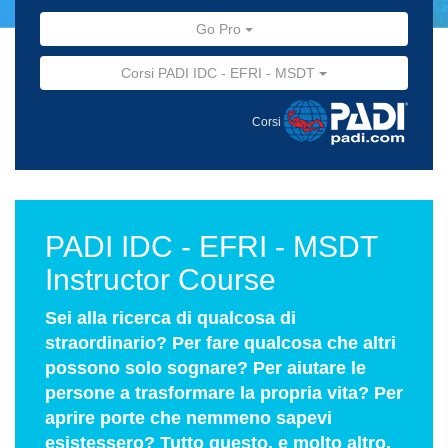
Go Pro
Corsi PADI IDC - EFRI - MSDT
Corsi
PADI IDC - EFRI - MSDT
Instructor Course
Sei alla ricerca di qualcosa di
straordinario? Per fare qualcosa che altri
possono solo sognare? Per aiutare le
persone a trasformare la propria vita? Per
aprire porte che nemmeno sapevi
esistessero? Tutto questo, e molto altro,