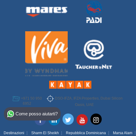
DSO-IFZA, IFZA Properties, Dubai Silicon
+971 50 950
6952
Oasis, UAE
Select Destination
Come posso aiutarti?
Egypt
Bahamas
Destinazioni
Sharm El Sheikh
Repubblica Dominicana
Marsa Alam