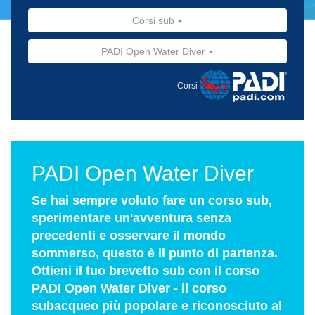
Corsi sub
PADI Open Water Diver
Corsi
PADI Open Water Diver
Se hai sempre voluto fare un corso sub,
sperimentare un'avventura senza
precedenti e osservare il mondo
sommerso, questo è il punto di partenza.
Ottieni il tuo brevetto sub con il corso
PADI Open Water Diver - il corso
subacqueo più popolare e riconosciuto al