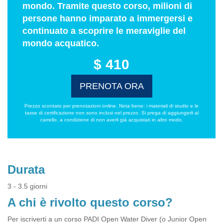
mondo. Tramite questo corso, milioni di
persone hanno imparato a immergersi e
continuato a scoprire le meraviglie del
mondo acquatico.
$ 410
PRENOTA ORA
Prezzo scontato per prenotazioni online. Nota bene: i materiali di studio e le
tasse di certificazione non sono inclusi nel prezzo. Si prega di aggiungerli al
carrello, a condizione di non averli già acquistati in altro modo.
Durata
3 - 3.5 giorni
A chi è rivolto questo corso?
Per iscriverti a un corso PADI Open Water Diver (o Junior Open