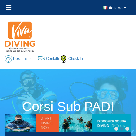
italiano
Destinazioni
Contatti
Check In
Corsi Sub PADI