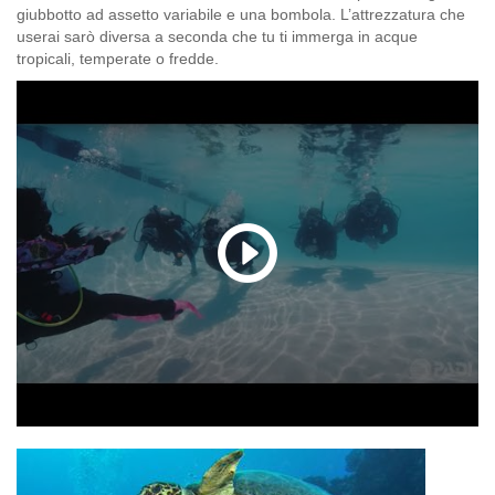
giubbotto ad assetto variabile e una bombola. L’attrezzatura che
userai sarò diversa a seconda che tu ti immerga in acque
tropicali, temperate o fredde.