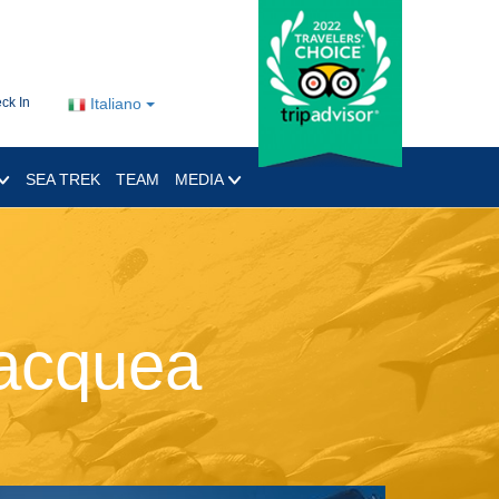
ck In
Italiano
SEA TREK
TEAM
MEDIA
bacquea