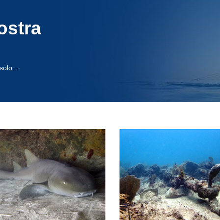
ostra
olo...