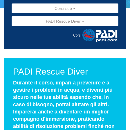
Corsi sub
PADI Rescue Diver
Corsi
PADI Rescue Diver
Durante il corso, impari a prevenire e a
gestire i problemi in acqua, e diventi più
sicuro nelle tue abilità sapendo che, in
caso di bisogno, potrai aiutare gli altri.
Imparerai anche a diventare un miglior
compagno d’immersione, praticando
abilità di risoluzione problemi finché non