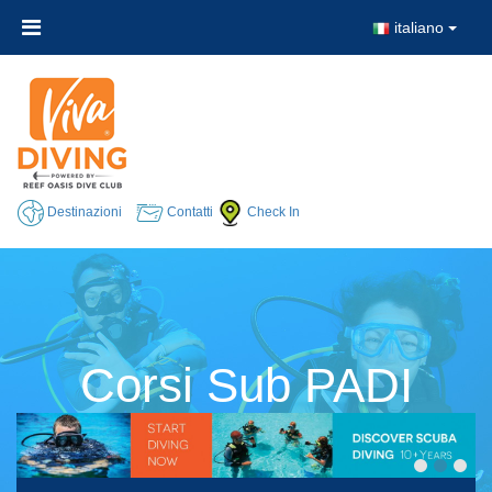
italiano
Destinazioni
Contatti
Check In
Corsi Sub PADI