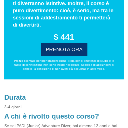
ti diverranno istintive. Inoltre, il corso è
puro divertimento: cioè, è serio, ma tra le
sessioni di addestramento ti permetterà
di divertirti.
$ 441
PRENOTA ORA
Prezzo scontato per prenotazioni online. Nota bene: i materiali di studio e le
tasse di certificazione non sono inclusi nel prezzo. Si prega di aggiungerli al
carrello, a condizione di non averli già acquistati in altro modo.
Durata
3-4 giorni
A chi è rivolto questo corso?
Se sei PADI (Junior) Adventure Diver, hai almeno 12 anni e hai