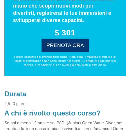
mano che scopri nuovi modi per
divertirti, registrerai le tue immersioni e
svilupperai diverse capacità.
$ 301
PRENOTA ORA
Prezzo scontato per prenotazioni online. Nota bene: i materiali di studio e le
tasse di certificazione non sono inclusi nel prezzo. Si prega di aggiungerli al
carrello, a condizione di non averli già acquistati in altro modo.
Durata
2,5 -3 giorni
A chi è rivolto questo corso?
Se hai almeno 12 anni e sei PADI (Junior) Open Water Diver, sei
pronto a fare un passo in più e iscriverti al corso Advanced Open