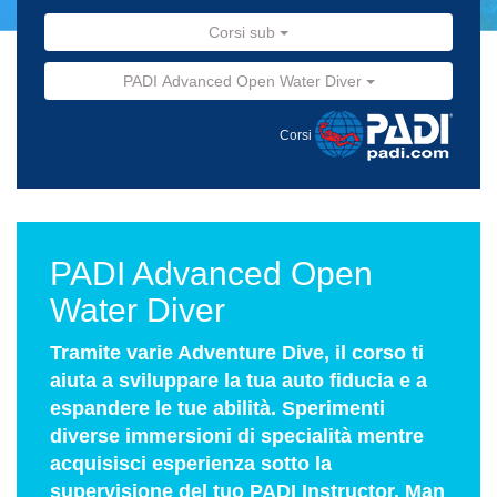
Corsi sub
PADI Advanced Open Water Diver
Corsi
PADI Advanced Open
Water Diver
Tramite varie Adventure Dive, il corso ti
aiuta a sviluppare la tua auto fiducia e a
espandere le tue abilità. Sperimenti
diverse immersioni di specialità mentre
acquisisci esperienza sotto la
supervisione del tuo PADI Instructor. Man