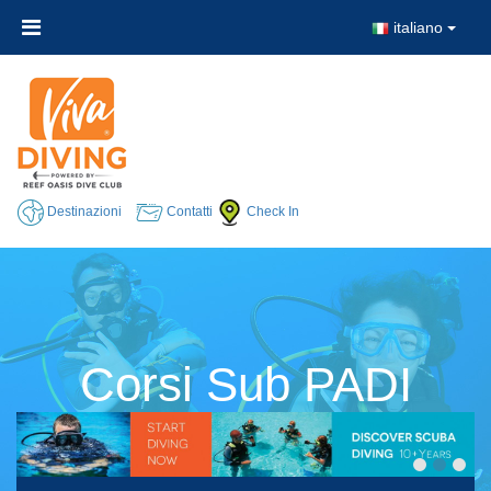
italiano
Destinazioni
Contatti
Check In
Corsi Sub PADI