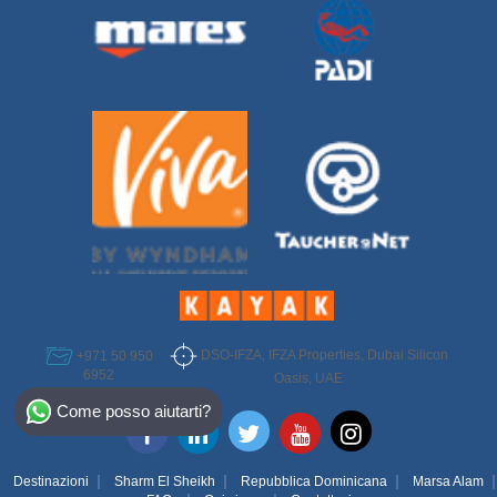
DSO-IFZA, IFZA Properties, Dubai Silicon
+971 50 950
6952
Oasis, UAE
Select Destination
Come posso aiutarti?
Egypt
Bahamas
Destinazioni
Sharm El Sheikh
Repubblica Dominicana
Marsa Alam