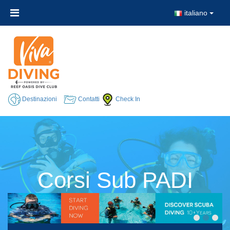
italiano
Destinazioni
Contatti
Check In
Corsi Sub PADI