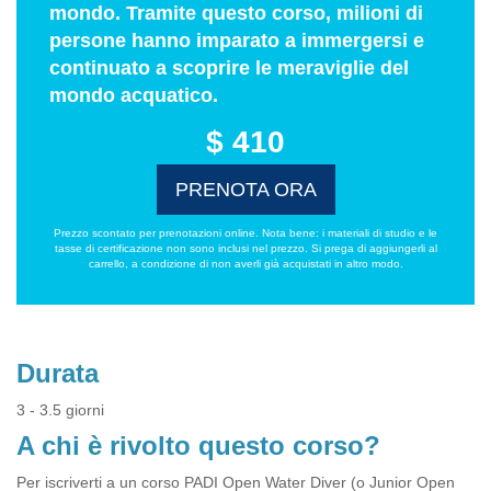
mondo. Tramite questo corso, milioni di
persone hanno imparato a immergersi e
continuato a scoprire le meraviglie del
mondo acquatico.
$ 410
PRENOTA ORA
Prezzo scontato per prenotazioni online. Nota bene: i materiali di studio e le
tasse di certificazione non sono inclusi nel prezzo. Si prega di aggiungerli al
carrello, a condizione di non averli già acquistati in altro modo.
Durata
3 - 3.5 giorni
A chi è rivolto questo corso?
Per iscriverti a un corso PADI Open Water Diver (o Junior Open