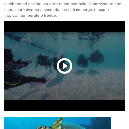
giubbotto ad assetto variabile e una bombola. L’attrezzatura che
userai sarò diversa a seconda che tu ti immerga in acque
tropicali, temperate o fredde.