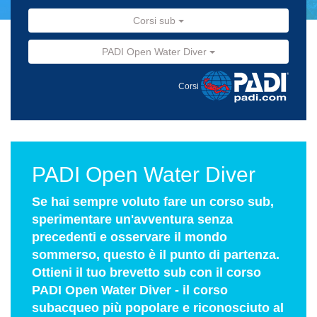
Corsi sub
PADI Open Water Diver
Corsi
PADI Open Water Diver
Se hai sempre voluto fare un corso sub,
sperimentare un'avventura senza
precedenti e osservare il mondo
sommerso, questo è il punto di partenza.
Ottieni il tuo brevetto sub con il corso
PADI Open Water Diver - il corso
subacqueo più popolare e riconosciuto al