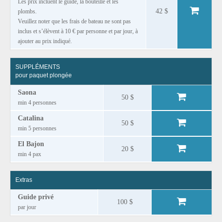
Les prix incluent le guide, la bouteille et les
42 $
plombs.
Veuillez noter que les frais de bateau ne sont pas
inclus et s’élèvent à 10 € par personne et par jour, à
ajouter au prix indiqué.
SUPPLÉMENTS
pour paquet plongée
Saona
50 $
min 4 personnes
Catalina
50 $
min 5 personnes
El Bajon
20 $
min 4 pax
Extras
Guide privé
100 $
par jour