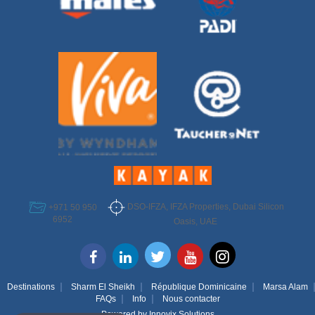
DSO-IFZA, IFZA Properties, Dubai Silicon
+971 50 950
6952
Oasis, UAE
Destinations
Sharm El Sheikh
République Dominicaine
Marsa Alam
FAQs
Info
Nous contacter
Powered by
Innovix Solutions