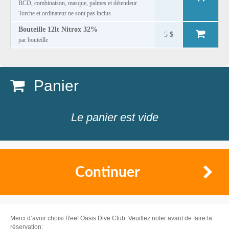
BCD, combinaison, masque, palmes et détendeur
Torche et ordinateur ne sont pas inclus
Bouteille 12lt Nitrox 32%
5 $
par bouteille
Panier
Le panier est vide
Continuer
Merci d’avoir choisi Reef Oasis Dive Club. Veuillez noter avant de faire la
réservation: