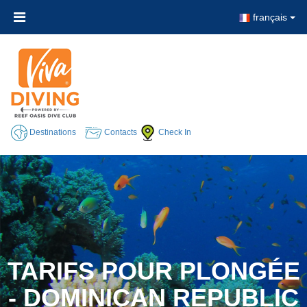
français
Destinations
Contacts
Check In
TARIFS POUR PLONGÉE
- DOMINICAN REPUBLIC