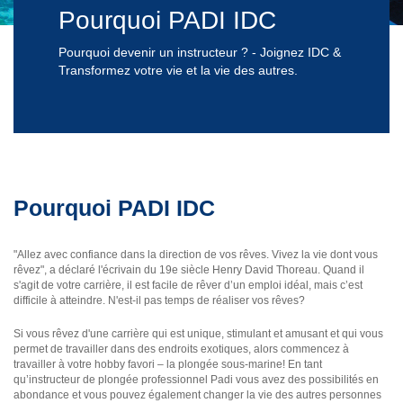
Pourquoi PADI IDC
Pourquoi devenir un instructeur ? - Joignez IDC &
Transformez votre vie et la vie des autres.
Pourquoi PADI IDC
"Allez avec confiance dans la direction de vos rêves. Vivez la vie dont vous
rêvez", a déclaré l'écrivain du 19e siècle Henry David Thoreau. Quand il
s'agit de votre carrière, il est facile de rêver d’un emploi idéal, mais c’est
difficile à atteindre. N'est-il pas temps de réaliser vos rêves?
Si vous rêvez d'une carrière qui est unique, stimulant et amusant et qui vous
permet de travailler dans des endroits exotiques, alors commencez à
travailler à votre hobby favori – la plongée sous-marine! En tant
qu’instructeur de plongée professionnel Padi vous avez des possibilités en
abondance et vous pouvez également changer la vie des autres personnes