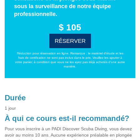
sous la surveillance de notre équipe
professionnelle.
$ 105
RÉSERVER
Réduction pour réservation en ligne. Remarque : le matériel d'étude et les
frais de certification ne sont pas inclus dans le prix. Veuillez les ajouter à
votre panier, à condition que vous ne les ayez pas déjà achetés d'une autre
manière.
Durée
1 jour
À qui ce cours est-il recommandé?
Pour vous inscrire à un PADI Discover Scuba Diving, vous devez
avoir au moins 10 ans. Aucune expérience préalable en plongée