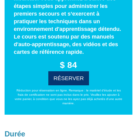
étapes simples pour administrer les
premiers secours et s’exercent à
pratiquer les techniques dans un
environnement d'apprentissage détendu.
Le cours est soutenu par des manuels
d'auto-apprentissage, des vidéos et des
cartes de référence rapide.
$ 84
RÉSERVER
Réduction pour réservation en ligne. Remarque : le matériel d'étude et les
frais de certification ne sont pas inclus dans le prix. Veuillez les ajouter à
votre panier, à condition que vous ne les ayez pas déjà achetés d'une autre
manière.
Durée