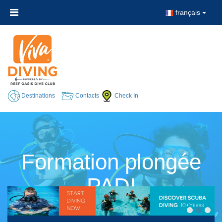
français
Destinations
Contacts
Check In
Formation plongée
PADI