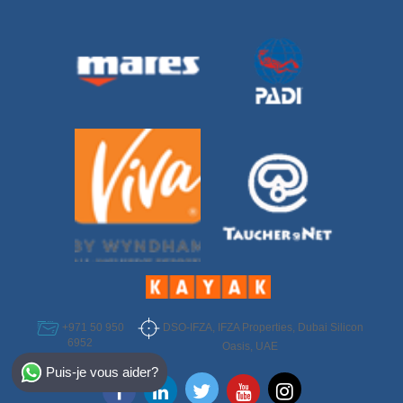
DSO-IFZA, IFZA Properties, Dubai Silicon
+971 50 950
6952
Oasis, UAE
Select Destination
Puis-je vous aider?
Egypt