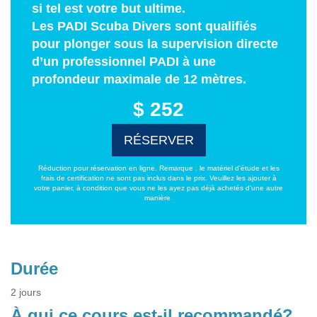
si tel est votre but ultime.
Les PADI Scuba Divers sont qualifiés
pour plonger sous la supervision directe
d’un professionnel PADI à une
profondeur maximale de 12 mètres.
$ 252
RÉSERVER
Réduction pour réservation en ligne. Remarque : le matériel d'étude et les
frais de certification ne sont pas inclus dans le prix. Veuillez les ajouter à
votre panier, à condition que vous ne les ayez pas déjà achetés d'une autre
manière.
Durée
2 jours
À qui ce cours est-il recommandé?