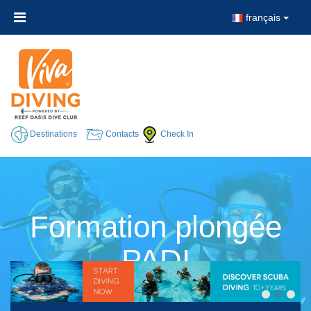
français
Destinations
Contacts
Check In
Formation plongée
PADI