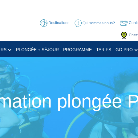
Destinations
Qui sommes nous?
Conta
Check
URS
PLONGÉE + SÉJOUR
PROGRAMME
TARIFS
GO PRO
mation plongée 