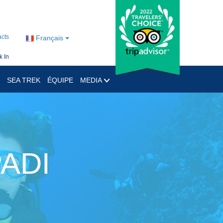
cts
Français
 In
SEA TREK
ÉQUIPE
MEDIA
PADI