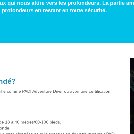
x qui nous attire vers les profondeurs. La partie a
s profondeurs en restant en toute sécurité.
andé?
rtifié comme PADI Adventure Diver où avoir une certification
 de 18 à 40 mètres/60-100 pieds.
fonde.