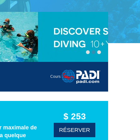
Cours
$ 253
ur maximale de
RÉSERVER
 a quelque