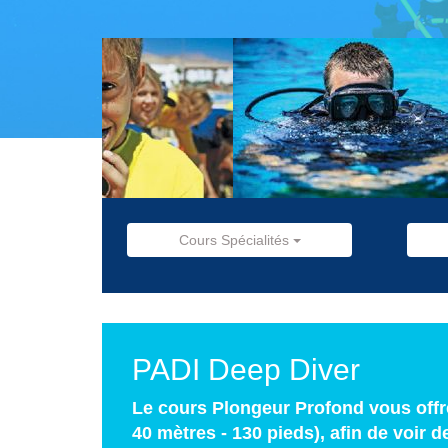
Cours Spécialités
PADI Deep Diver
Le cours Plongeur Profond vous offr
40 mètres - 130 pieds), afin de voir 