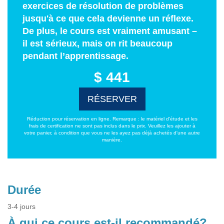
exercices de résolution de problèmes
jusqu'à ce que cela devienne un réflexe.
De plus, le cours est vraiment amusant –
il est sérieux, mais on rit beaucoup
pendant l’apprentissage.
$ 441
RÉSERVER
Réduction pour réservation en ligne. Remarque : le matériel d'étude et les
frais de certification ne sont pas inclus dans le prix. Veuillez les ajouter à
votre panier, à condition que vous ne les ayez pas déjà achetés d'une autre
manière.
Durée
3-4 jours
À qui ce cours est-il recommandé?