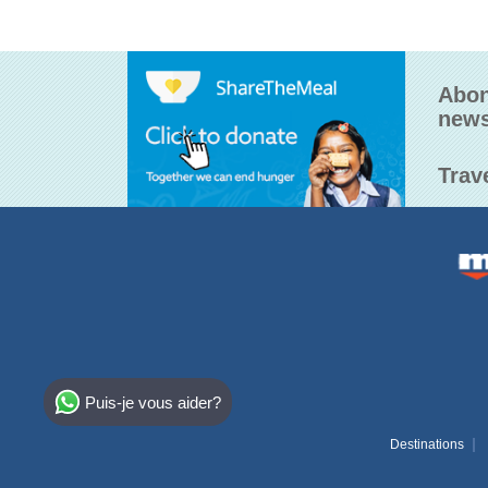
Abon
news
Trav
Select Destination
Puis-je vous aider?
Egypt
Destinations
Bahamas