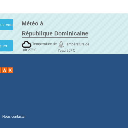
Météo à
Température de
Température de
quer
o
l'air 27
C
o
l'eau 25
C
Nous contacter