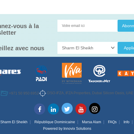
nez-vous à la
letter
eillez avec nous
Appli
DSO-IFZA, IFZA Properties, Dubai Silicon Oasis, UAE
+971 50 950 6952
Sharm El Sheikh
République Dominicaine
Marsa Alam
FAQs
Info
Powered by
Innovix Solutions