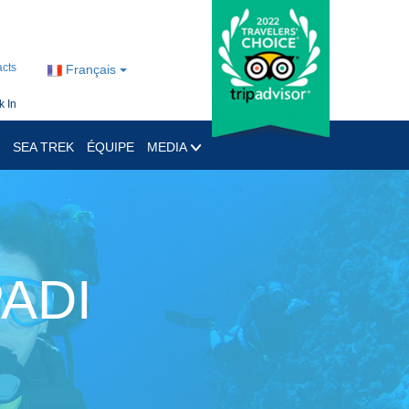
cts
Français
 In
SEA TREK
ÉQUIPE
MEDIA
PADI