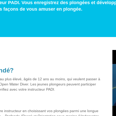
teur PADI. Vous enregistrez des plongées et dévelop
es façons de vous amuser en plongée.
andé?
au plus élevé, âgés de 12 ans au moins, qui veulent passer à
 Open Water Diver. Les jeunes plongeurs peuvent participer
ifiez avec votre instructeur PADI.
tre instructeur en choisissant vos plongées parmi une longue