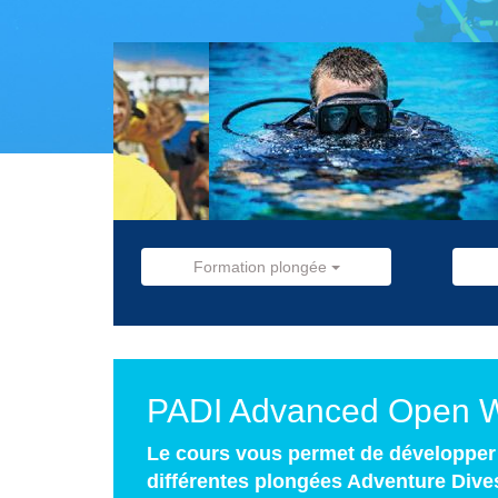
Formation plongée
PADI Advanced Open W
Le cours vous permet de développer 
différentes plongées Adventure Dives