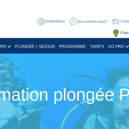
Destinations
Qui sommes nous?
Conta
Check
URS
PLONGÉE + SÉJOUR
PROGRAMME
TARIFS
GO PRO
mation plongée 