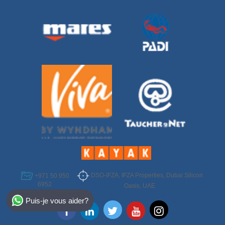
DSO-IFZA, IFZA Properties, Dubai Silicon
+971 50 950
6952
Oasis, UAE
Select Destination
Puis-je vous aider?
Egypt