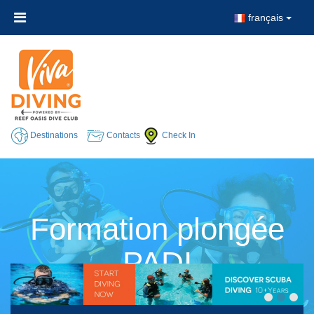
français
Destinations
Contacts
Check In
Formation plongée
PADI