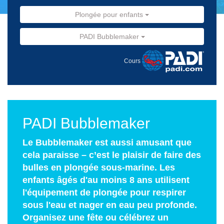
Plongée pour enfants
PADI Bubblemaker
Cours
PADI Bubblemaker
Le Bubblemaker est aussi amusant que
cela paraisse – c’est le plaisir de faire des
bulles en plongée sous-marine. Les
enfants âgés d'au moins 8 ans utilisent
l'équipement de plongée pour respirer
sous l'eau et nager en eau peu profonde.
Organisez une fête ou célébrez un