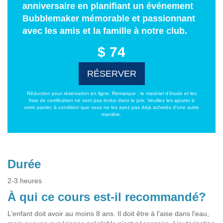
anniversaire en planifiant un événement
Bubblemaker mémorable et passionnant
avec les amis et la famille à notre club.
$ 74
RÉSERVER
Réduction pour réservation en ligne. Remarque : le matériel d'étude et les
frais de certification ne sont pas inclus dans le prix. Veuillez les ajouter à
votre panier, à condition que vous ne les ayez pas déjà achetés d'une autre
manière.
Durée
2-3 heures
À qui ce cours est-il recommandé?
L’enfant doit avoir au moins 8 ans. Il doit être à l'aise dans l'eau,