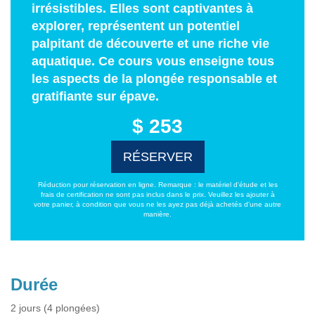
irrésistibles. Elles sont captivantes à
explorer, représentent un potentiel
palpitant de découverte et une riche vie
aquatique. Ce cours vous enseigne tous
les aspects de la plongée responsable et
gratifiante sur épave.
$ 253
RÉSERVER
Réduction pour réservation en ligne. Remarque : le matériel d'étude et les
frais de certification ne sont pas inclus dans le prix. Veuillez les ajouter à
votre panier, à condition que vous ne les ayez pas déjà achetés d'une autre
manière.
Durée
2 jours (4 plongées)