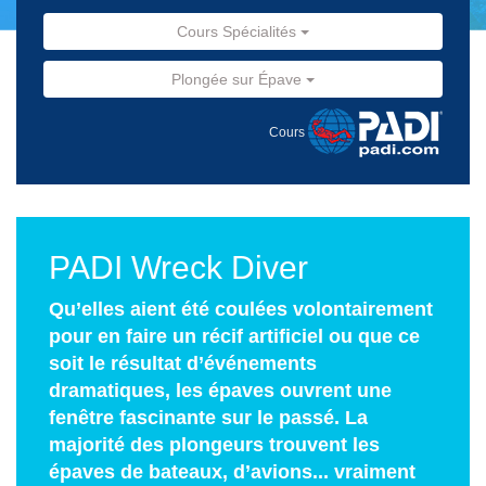
Cours Spécialités
Plongée sur Épave
Cours
PADI Wreck Diver
Qu’elles aient été coulées volontairement
pour en faire un récif artificiel ou que ce
soit le résultat d’événements
dramatiques, les épaves ouvrent une
fenêtre fascinante sur le passé. La
majorité des plongeurs trouvent les
épaves de bateaux, d’avions... vraiment