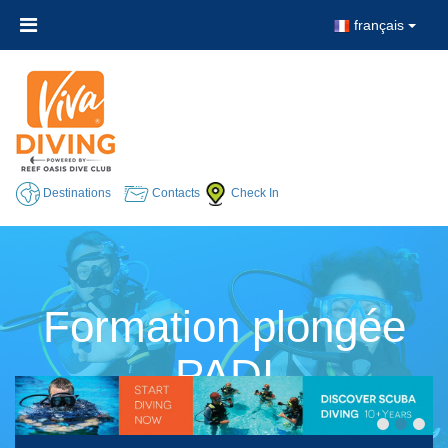
français
Destinations
Contacts
Check In
Formation plongée
PADI