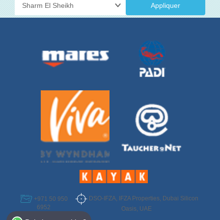
Appliquer
DSO-IFZA, IFZA Properties, Dubai Silicon
+971 50 950
6952
Oasis, UAE
Select Destination