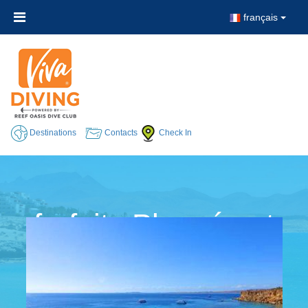
français
Destinations
Contacts
Check In
forfaits Plongée et
Séjour