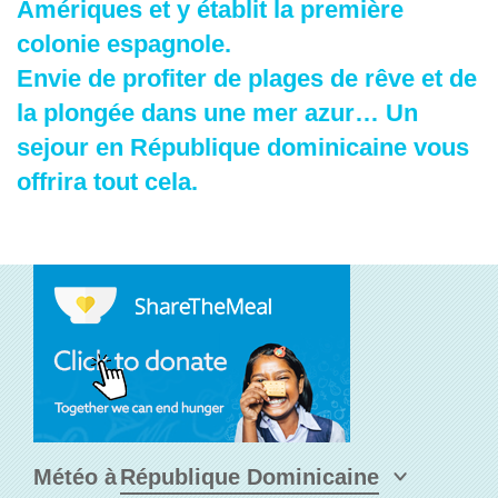
Amériques et y établit la première
colonie espagnole.
Envie de profiter de plages de rêve et de
la plongée dans une mer azur… Un
sejour en République dominicaine vous
offrira tout cela.
Météo à