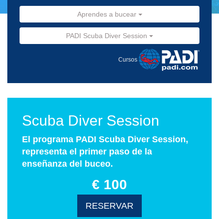
Aprendes a bucear
PADI Scuba Diver Session
Cursos
Scuba Diver Session
El programa PADI Scuba Diver Session,
representa el primer paso de la
enseñanza del buceo.
€ 100
RESERVAR