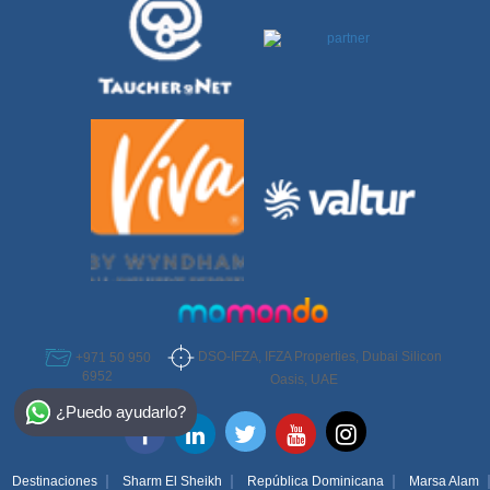
DSO-IFZA, IFZA Properties, Dubai Silicon
+971 50 950
6952
Oasis, UAE
Select Destination
¿Puedo ayudarlo?
Egypt
Bahamas
Destinaciones
Sharm El Sheikh
República Dominicana
Marsa Alam