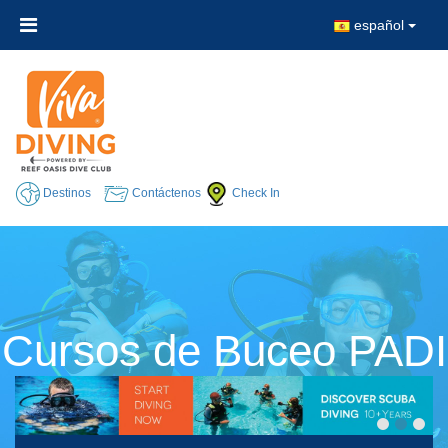
español
Destinos
Contáctenos
Check In
Cursos de Buceo PADI