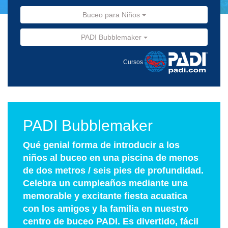
Buceo para Niños
PADI Bubblemaker
Cursos
PADI Bubblemaker
Qué genial forma de introducir a los
niños al buceo en una piscina de menos
de dos metros / seis pies de profundidad.
Celebra un cumpleaños mediante una
memorable y excitante fiesta acuatica
con los amigos y la familia en nuestro
centro de buceo PADI. Es divertido, fácil