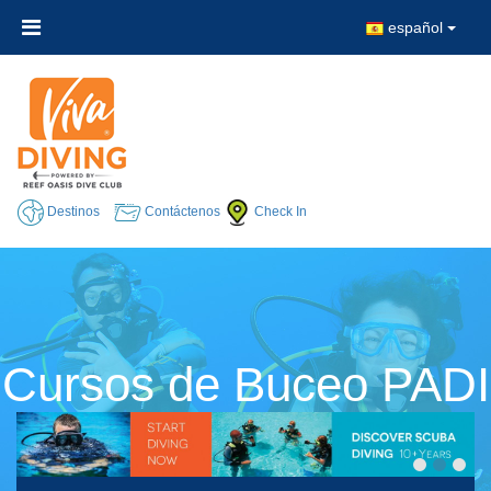
español
Destinos
Contáctenos
Check In
Cursos de Buceo PADI