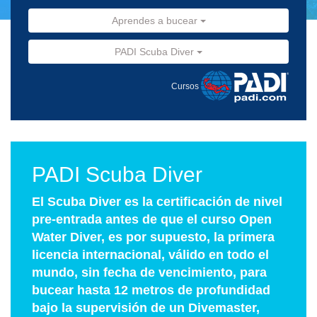
Aprendes a bucear
PADI Scuba Diver
Cursos
PADI Scuba Diver
El Scuba Diver es la certificación de nivel
pre-entrada antes de que el curso Open
Water Diver, es por supuesto, la primera
licencia internacional, válido en todo el
mundo, sin fecha de vencimiento, para
bucear hasta 12 metros de profundidad
bajo la supervisión de un Divemaster,