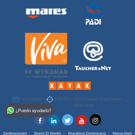
DSO-IFZA, IFZA Properties, Dubai Silicon
+971 50 950
6952
Select Destination
Oasis, UAE
¿Puedo ayudarlo?
Egypt
Bahamas
Destinaciones
Sharm El Sheikh
República Dominicana
Marsa Alam